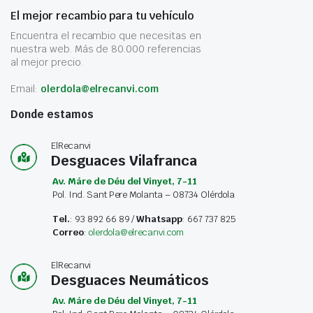
El mejor recambio para tu vehículo
Encuentra el recambio que necesitas en
nuestra web. Más de 80.000 referencias
al mejor precio.
Email:
olerdola@elrecanvi.com
Donde estamos
ElRecanvi
Desguaces Vilafranca
Av. Máre de Déu del Vinyet, 7-11
Pol. Ind. Sant Pere Molanta – 08734 Olérdola
Tel.
: 93 892 66 89 /
Whatsapp
: 667 737 825
Correo
:
olerdola@elrecanvi.com
ElRecanvi
Desguaces Neumáticos
Av. Máre de Déu del Vinyet, 7-11