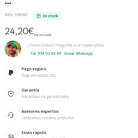
…
SKU:
138162
En stock
24,20
€
Iva incluido
¿Tienes dudas? Pregunta a un especialista
Tel. 938 92 66 89
Enviar Whatsapp
Pago seguro
Pago encriptado SSL
Garantía
Recambios de garantizados
Asesores expertos
Conocemos nuestros productos
Envío rápido