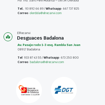
Pol. Ind. Sant Pere Molanta – 08734 Olérdola
Tel.
: 93 892 66 89 /
Whatsapp
: 667 737 825
Correo
:
olerdola@elrecanvi.com
ElRecanvi
Desguaces Badalona
Av. Pasaje rodo 1-3 esq. Rambla San Juan
08917 Badalona
Tel
. 933 87 43 55 /
Whatsapp
: 673 250 800
Correo
:
badalona@elrecanvi.com