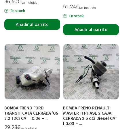
36,60
€
Iva incluido
51,24
€
Iva incluido
En stock
En stock
Añadir al carrito
Añadir al carrito
BOMBA FRENO FORD
BOMBA FRENO RENAULT
TRANSIT CAJA CERRADA ’06
MASTER II PHASE 2 CAJA
2.2 TDCi CAT | 0.06 – …
CERRADA 2.5 dCi Diesel CAT
| 0.03 – …
29,28
€
Iva incluido