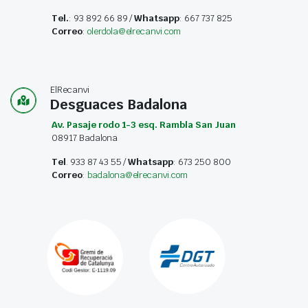
Tel.
: 93 892 66 89 /
Whatsapp
: 667 737 825
Correo
:
olerdola@elrecanvi.com
ElRecanvi
Desguaces Badalona
Av. Pasaje rodo 1-3 esq. Rambla San Juan
08917 Badalona
Tel
. 933 87 43 55 /
Whatsapp
: 673 250 800
Correo
:
badalona@elrecanvi.com