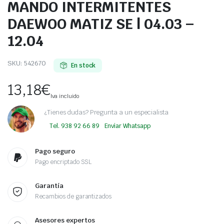
MANDO INTERMITENTES
DAEWOO MATIZ SE | 04.03 –
12.04
SKU:
542670
En stock
13,18
€
Iva incluido
¿Tienes dudas? Pregunta a un especialista
Tel. 938 92 66 89
Enviar Whatsapp
Pago seguro
Pago encriptado SSL
Garantía
Recambios de garantizados
Asesores expertos