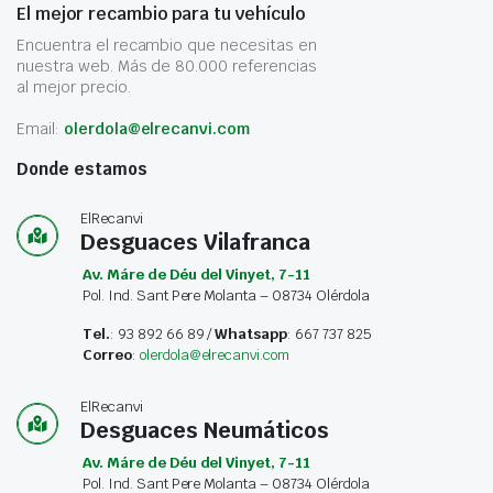
El mejor recambio para tu vehículo
Encuentra el recambio que necesitas en
nuestra web. Más de 80.000 referencias
al mejor precio.
Email:
olerdola@elrecanvi.com
Donde estamos
ElRecanvi
Desguaces Vilafranca
Av. Máre de Déu del Vinyet, 7-11
Pol. Ind. Sant Pere Molanta – 08734 Olérdola
Tel.
: 93 892 66 89 /
Whatsapp
: 667 737 825
Correo
:
olerdola@elrecanvi.com
ElRecanvi
Desguaces Neumáticos
Av. Máre de Déu del Vinyet, 7-11
Pol. Ind. Sant Pere Molanta – 08734 Olérdola