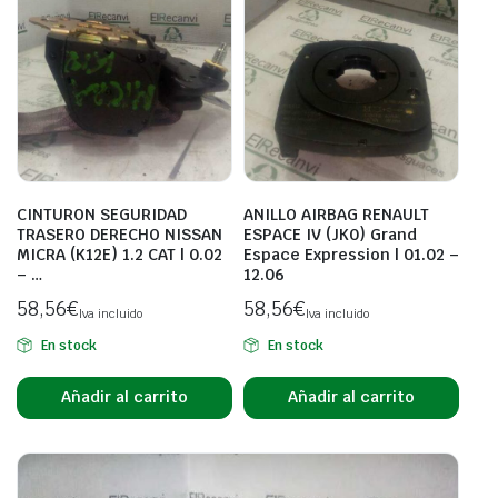
CINTURON SEGURIDAD
ANILLO AIRBAG RENAULT
TRASERO DERECHO NISSAN
ESPACE IV (JK0) Grand
MICRA (K12E) 1.2 CAT | 0.02
Espace Expression | 01.02 –
– …
12.06
58,56
€
58,56
€
Iva incluido
Iva incluido
En stock
En stock
Añadir al carrito
Añadir al carrito