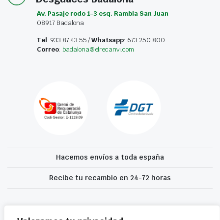
Av. Pasaje rodo 1-3 esq. Rambla San Juan
08917 Badalona
Tel
. 933 87 43 55 /
Whatsapp
: 673 250 800
Correo
:
badalona@elrecanvi.com
Hacemos envíos a toda españa
Recibe tu recambio en 24-72 horas
Desguaces El Recanvi 2026 ©
Condiciones generales
·
Declaración de
accesibilidad