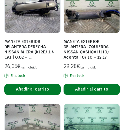
MANETA EXTERIOR
MANETA EXTERIOR
DELANTERA DERECHA
DELANTERA IZQUIERDA
NISSAN MICRA (K12E) 1.4
NISSAN QASHQAI (J10)
CAT | 0.02 – …
Acenta | 07.10 – 12.17
26,35
€
29,28
€
Iva incluido
Iva incluido
En stock
En stock
Añadir al carrito
Añadir al carrito