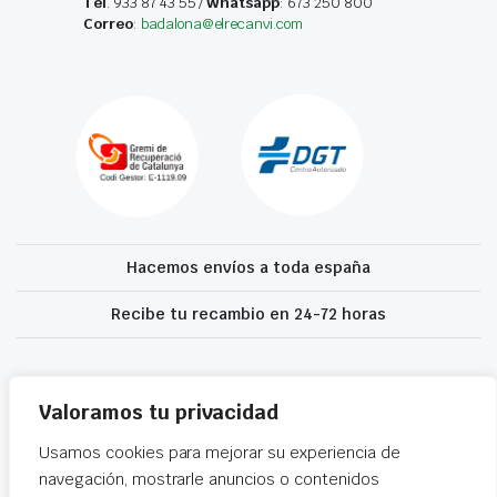
Tel
. 933 87 43 55 /
Whatsapp
: 673 250 800
Correo
:
badalona@elrecanvi.com
Hacemos envíos a toda españa
Recibe tu recambio en 24-72 horas
Desguaces El Recanvi 2026 ©
Condiciones generales
·
Declaración de
accesibilidad
Valoramos tu privacidad
Usamos cookies para mejorar su experiencia de
navegación, mostrarle anuncios o contenidos