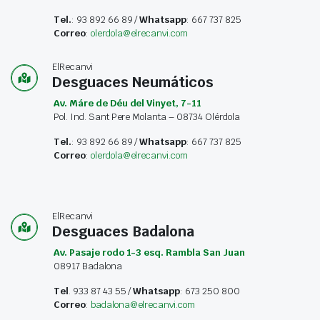
Tel.
: 93 892 66 89 /
Whatsapp
: 667 737 825
Correo
:
olerdola@elrecanvi.com
ElRecanvi
Desguaces Neumáticos
Av. Máre de Déu del Vinyet, 7-11
Pol. Ind. Sant Pere Molanta – 08734 Olérdola
Tel.
: 93 892 66 89 /
Whatsapp
: 667 737 825
Correo
:
olerdola@elrecanvi.com
ElRecanvi
Desguaces Badalona
Av. Pasaje rodo 1-3 esq. Rambla San Juan
08917 Badalona
Tel
. 933 87 43 55 /
Whatsapp
: 673 250 800
Correo
:
badalona@elrecanvi.com