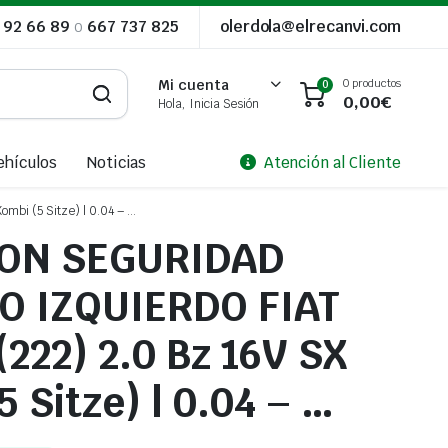
 92 66 89
o
667 737 825
olerdola@elrecanvi.com
0 productos
Mi cuenta
0
0,00
€
Hola, Inicia Sesión
ehículos
Noticias
Atención al Cliente
i (5 Sitze) | 0.04 – …
ON SEGURIDAD
O IZQUIERDO FIAT
222) 2.0 Bz 16V SX
 Sitze) | 0.04 – …