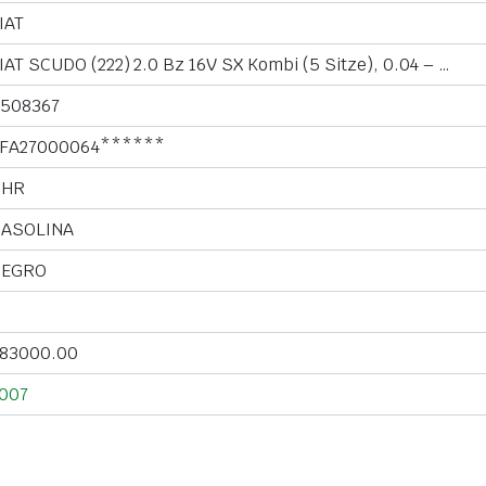
IAT
IAT SCUDO (222) 2.0 Bz 16V SX Kombi (5 Sitze), 0.04 – …
508367
FA27000064******
RHR
ASOLINA
NEGRO
83000.00
007