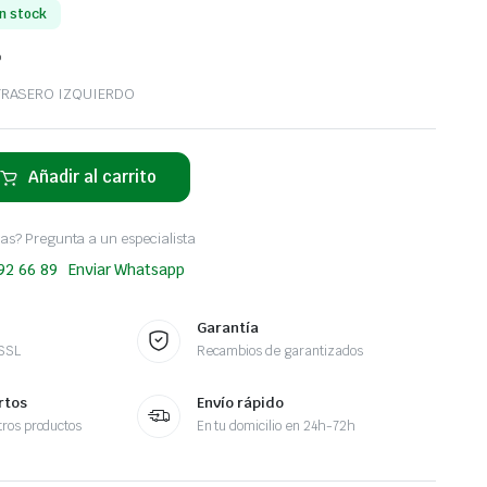
n stock
o
TRASERO IZQUIERDO
Añadir al carrito
as? Pregunta a un especialista
 92 66 89
Enviar Whatsapp
Garantía
 SSL
Recambios de garantizados
rtos
Envío rápido
ros productos
En tu domicilio en 24h-72h