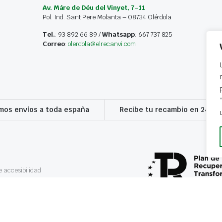
Av. Máre de Déu del Vinyet, 7-11
Pol. Ind. Sant Pere Molanta – 08734 Olérdola
Tel.
: 93 892 66 89 /
Whatsapp
: 667 737 825
Correo
:
olerdola@elrecanvi.com
os envíos a toda españa
Recibe tu recambio en 24-72
 accesibilidad