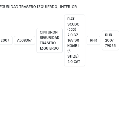
,
EGURIDAD TRASERO IZQUIERDO
INTERIOR
FIAT
SCUDO
(222)
CINTURON
2.0 BZ
RHR
SEGURIDAD
2007
A508367
16V SX
RHR
2007
TRASERO
KOMBI
79045
IZQUIERDO
(5
SITZE)
2.0 CAT