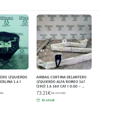
TERO IZQUIERDO
AIRBAG CORTINA DELANTERO
RLINA 1.4 |
IZQUIERDO ALFA ROMEO 147
(190) 1.6 16V CAT | 0.00 – …
73,21
€
ido
Iva incluido
En stock