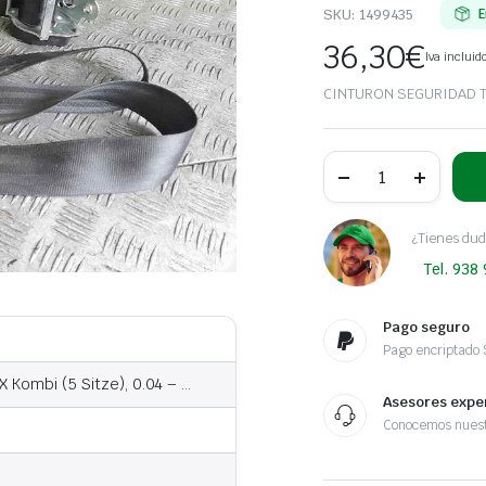
SKU:
1499435
E
36,30
€
Iva incluid
CINTURON SEGURIDAD 
CINTURON
SEGURIDAD
TRASERO
IZQUIERDO
FIAT
¿Tienes dud
SCUDO
Tel. 938
(222)
2.0
Bz
16V
Pago seguro
SX
Pago encriptado
Kombi
(5
X Kombi (5 Sitze), 0.04 – …
Sitze)
Asesores expe
|
Conocemos nuest
0.04
-
...