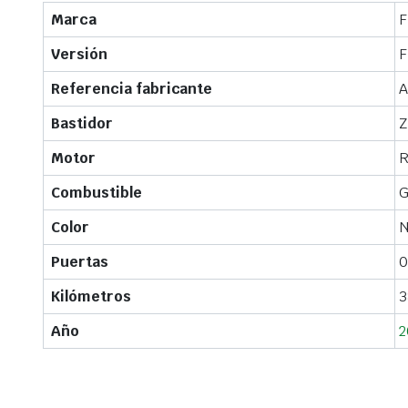
Marca
F
Versión
F
Referencia fabricante
A
Bastidor
Z
Motor
Combustible
G
Color
Puertas
0
Kilómetros
3
Año
2