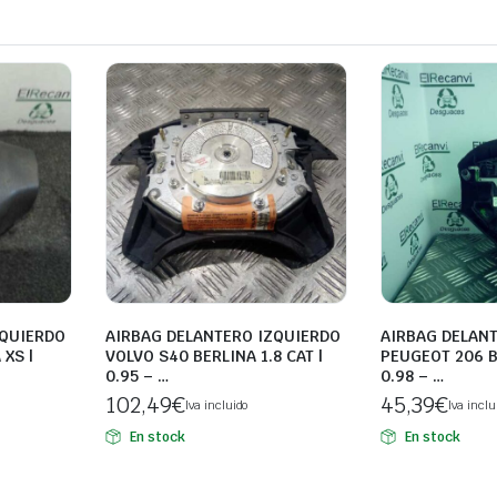
ZQUIERDO
AIRBAG DELANTERO IZQUIERDO
AIRBAG DELAN
XS |
VOLVO S40 BERLINA 1.8 CAT |
PEUGEOT 206 BE
0.95 – …
0.98 – …
102,49
€
45,39
€
Iva incluido
Iva inclu
En stock
En stock