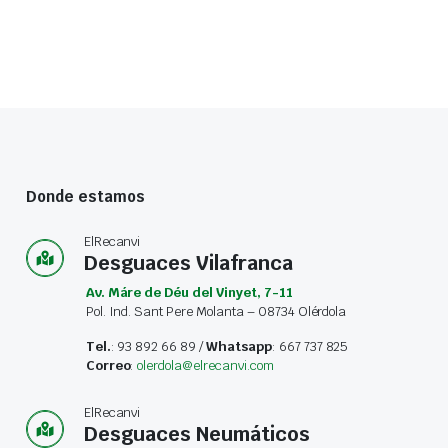
Donde estamos
ElRecanvi
Desguaces Vilafranca
Av. Máre de Déu del Vinyet, 7-11
Pol. Ind. Sant Pere Molanta – 08734 Olérdola
Tel.
: 93 892 66 89 /
Whatsapp
: 667 737 825
Correo
:
olerdola@elrecanvi.com
ElRecanvi
Desguaces Neumáticos