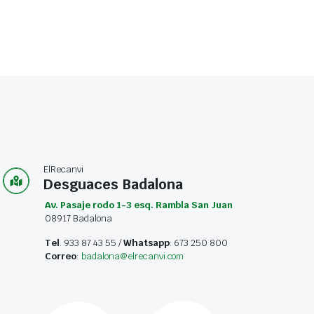
ElRecanvi
Desguaces Badalona
Av. Pasaje rodo 1-3 esq. Rambla San Juan
08917 Badalona
Tel
. 933 87 43 55 /
Whatsapp
: 673 250 800
Correo
:
badalona@elrecanvi.com