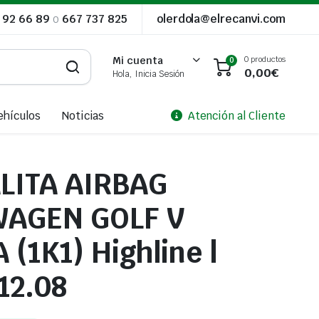
 92 66 89
o
667 737 825
olerdola@elrecanvi.com
0 productos
Mi cuenta
0
0,00
€
Hola, Inicia Sesión
ehículos
Noticias
Atención al Cliente
LITA AIRBAG
AGEN GOLF V
 (1K1) Highline |
 12.08