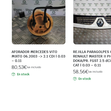
AFORADOR MERCEDES VITO
REJILLA PARAGOLPES 
MIXTO 06.2003 -> 2.1 CDI | 0.03
RENAULT MASTER II PH
– 0.11
DOKA/PR. FGST 2.5 dCi
CAT | 0.03 – 0.11
80,53
€
Iva incluido
58,56
€
Iva incluido
En stock
En stock