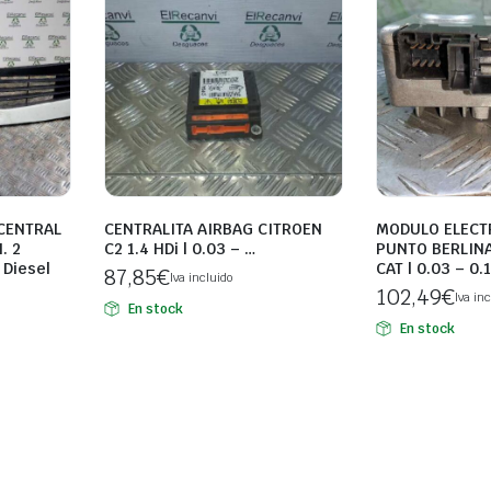
CENTRAL
CENTRALITA AIRBAG CITROEN
MODULO ELECT
. 2
C2 1.4 HDi | 0.03 – …
PUNTO BERLINA 
 Diesel
CAT | 0.03 – 0.
87,85
€
Iva incluido
102,49
€
Iva inc
En stock
En stock