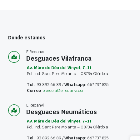
Donde estamos
ElRecanvi
Desguaces Vilafranca
Av. Máre de Déu del Vinyet, 7-11
Pol. Ind. Sant Pere Molanta – 08734 Olérdola
Tel.
: 93 892 66 89 /
Whatsapp
: 667 737 825
Correo
:
olerdola@elrecanvi.com
ElRecanvi
Desguaces Neumáticos
Av. Máre de Déu del Vinyet, 7-11
Pol. Ind. Sant Pere Molanta – 08734 Olérdola
Tel.
: 93 892 66 89 /
Whatsapp
: 667 737 825