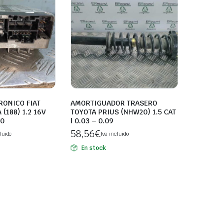
RONICO FIAT
AMORTIGUADOR TRASERO
(188) 1.2 16V
TOYOTA PRIUS (NHW20) 1.5 CAT
10
| 0.03 – 0.09
58,56
€
luido
Iva incluido
En stock