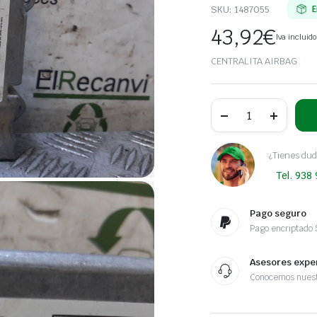
SKU:
1487055
E
43,92
€
Iva incluido
CENTRALITA AIRBAG
CENTRALITA
AIRBAG
VOLKSWAGEN
GOLF
V
¿Tienes dud
BERLINA
Tel. 938
(1K1)
Highline
|
10.03
Pago seguro
-
Pago encriptado
12.08
cantidad
Asesores expe
Conocemos nuest