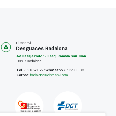
ElRecanvi
Desguaces Badalona
Av. Pasaje rodo 1-3 esq. Rambla San Juan
08917 Badalona
Tel
. 933 87 43 55 /
Whatsapp
: 673 250 800
Correo
:
badalona@elrecanvi.com