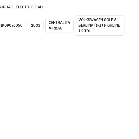
,
 AIRBAG
ELECTRICIDAD
VOLKSWAGEN GOLF V
CENTRALITA
1K0909605C
2003
BERLINA (1K1) HIGHLINE
AIRBAG
1.9 TDI