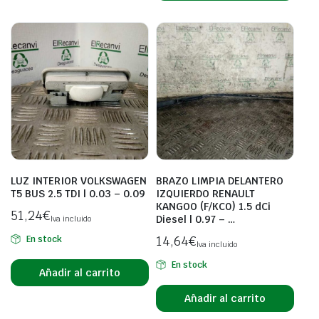
LUZ INTERIOR VOLKSWAGEN
BRAZO LIMPIA DELANTERO
T5 BUS 2.5 TDI | 0.03 – 0.09
IZQUIERDO RENAULT
KANGOO (F/KC0) 1.5 dCi
51,24
€
Diesel | 0.97 – …
Iva incluido
14,64
€
En stock
Iva incluido
En stock
Añadir al carrito
Añadir al carrito