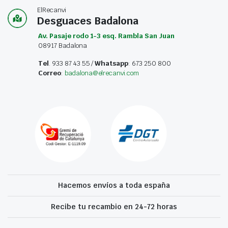
ElRecanvi
Desguaces Badalona
Av. Pasaje rodo 1-3 esq. Rambla San Juan
08917 Badalona
Tel
. 933 87 43 55 /
Whatsapp
: 673 250 800
Correo
:
badalona@elrecanvi.com
Hacemos envíos a toda españa
Recibe tu recambio en 24-72 horas