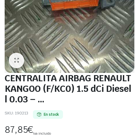
CENTRALITA AIRBAG RENAULT
KANGOO (F/KC0) 1.5 dCi Diesel
| 0.03 – …
SKU:
190213
En stock
87,85
€
Iva incluido