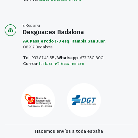
ElRecanvi
Desguaces Badalona
Av. Pasaje rodo 1-3 esq. Rambla San Juan
08917 Badalona
Tel
. 933 87 43 55 /
Whatsapp
: 673 250 800
Correo
:
badalona@elrecanvi.com
Hacemos envíos a toda españa