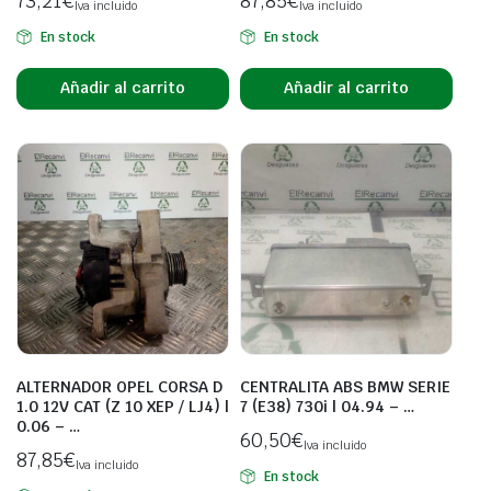
73,21
€
87,85
€
Iva incluido
Iva incluido
En stock
En stock
Añadir al carrito
Añadir al carrito
ALTERNADOR OPEL CORSA D
CENTRALITA ABS BMW SERIE
1.0 12V CAT (Z 10 XEP / LJ4) |
7 (E38) 730i | 04.94 – …
0.06 – …
60,50
€
Iva incluido
87,85
€
Iva incluido
En stock