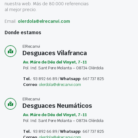
nuestra web. Más de 80.000 referencias
al mejor precio.
Email:
olerdola@elrecanvi.com
Donde estamos
ElRecanvi
Desguaces Vilafranca
Av. Máre de Déu del Vinyet, 7-11
Pol. Ind. Sant Pere Molanta – 08734 Olérdola
Tel.
: 93 892 66 89 /
Whatsapp
: 667 737 825
Correo
:
olerdola@elrecanvi.com
ElRecanvi
Desguaces Neumáticos
Av. Máre de Déu del Vinyet, 7-11
Pol. Ind. Sant Pere Molanta – 08734 Olérdola
Tel.
: 93 892 66 89 /
Whatsapp
: 667 737 825
Correo
:
olerdola@elrecanvi.com