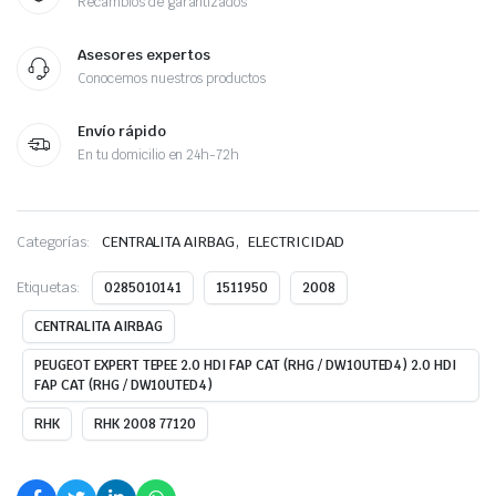
Recambios de garantizados
Asesores expertos
Conocemos nuestros productos
Envío rápido
En tu domicilio en 24h-72h
,
Categorías:
CENTRALITA AIRBAG
ELECTRICIDAD
Etiquetas:
0285010141
1511950
2008
CENTRALITA AIRBAG
PEUGEOT EXPERT TEPEE 2.0 HDI FAP CAT (RHG / DW10UTED4) 2.0 HDI
FAP CAT (RHG / DW10UTED4)
RHK
RHK 2008 77120