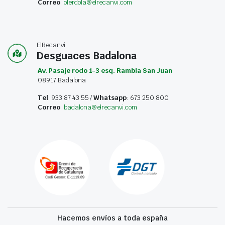
Correo
:
olerdola@elrecanvi.com
ElRecanvi
Desguaces Badalona
Av. Pasaje rodo 1-3 esq. Rambla San Juan
08917 Badalona
Tel
. 933 87 43 55 /
Whatsapp
: 673 250 800
Correo
:
badalona@elrecanvi.com
Hacemos envíos a toda españa