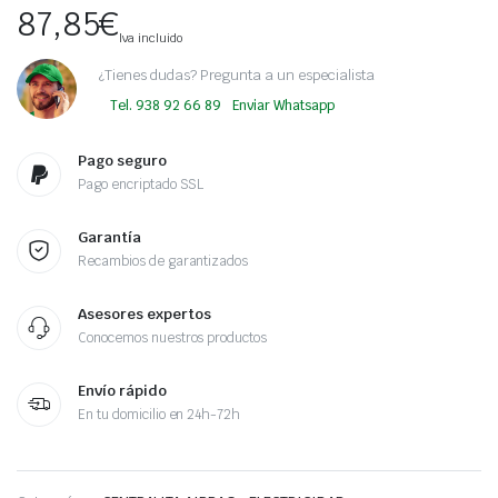
87,85
€
Iva incluido
¿Tienes dudas? Pregunta a un especialista
Tel. 938 92 66 89
Enviar Whatsapp
Pago seguro
Pago encriptado SSL
Garantía
Recambios de garantizados
Asesores expertos
Conocemos nuestros productos
Envío rápido
En tu domicilio en 24h-72h