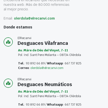
Encuentra el recambio que necesitas en
nuestra web. Más de 80.000 referencias
al mejor precio.
Email:
olerdola@elrecanvi.com
Donde estamos
ElRecanvi
Desguaces Vilafranca
Av. Máre de Déu del Vinyet, 7-11
Pol. Ind. Sant Pere Molanta – 08734 Olérdola
Tel.
: 93 892 66 89 /
Whatsapp
: 667 737 825
Correo
:
olerdola@elrecanvi.com
ElRecanvi
Desguaces Neumáticos
Av. Máre de Déu del Vinyet, 7-11
Pol. Ind. Sant Pere Molanta – 08734 Olérdola
Tel.
: 93 892 66 89 /
Whatsapp
: 667 737 825