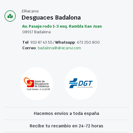
ElRecanvi
Desguaces Badalona
Av. Pasaje rodo 1-3 esq. Rambla San Juan
08917 Badalona
Tel
. 933 87 43 55 /
Whatsapp
: 673 250 800
Correo
:
badalona@elrecanvi.com
Hacemos envíos a toda españa
Recibe tu recambio en 24-72 horas