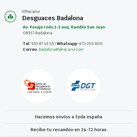
ElRecanvi
Desguaces Badalona
Av. Pasaje rodo 1-3 esq. Rambla San Juan
08917 Badalona
Tel
. 933 87 43 55 /
Whatsapp
: 673 250 800
Correo
:
badalona@elrecanvi.com
Hacemos envíos a toda españa
Recibe tu recambio en 24-72 horas