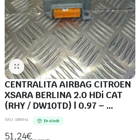
CENTRALITA AIRBAG CITROEN
XSARA BERLINA 2.0 HDi CAT
(RHY / DW10TD) | 0.97 – …
SKU:
188941
En stock
51,24
€