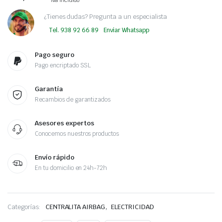
Iva incluido
¿Tienes dudas? Pregunta a un especialista
Tel. 938 92 66 89
Enviar Whatsapp
Pago seguro
Pago encriptado SSL
Garantía
Recambios de garantizados
Asesores expertos
Conocemos nuestros productos
Envío rápido
En tu domicilio en 24h-72h
,
Categorías:
CENTRALITA AIRBAG
ELECTRICIDAD