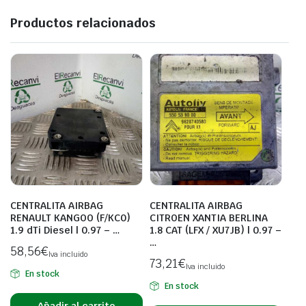
Productos relacionados
CENTRALITA AIRBAG
CENTRALITA AIRBAG
RENAULT KANGOO (F/KC0)
CITROEN XANTIA BERLINA
1.9 dTi Diesel | 0.97 – …
1.8 CAT (LFX / XU7JB) | 0.97 –
…
58,56
€
Iva incluido
73,21
€
Iva incluido
En stock
En stock
Añadir al carrito