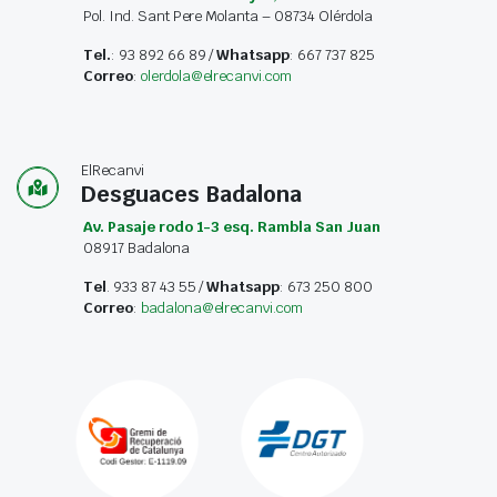
Pol. Ind. Sant Pere Molanta – 08734 Olérdola
Tel.
: 93 892 66 89 /
Whatsapp
: 667 737 825
Correo
:
olerdola@elrecanvi.com
ElRecanvi
Desguaces Badalona
Av. Pasaje rodo 1-3 esq. Rambla San Juan
08917 Badalona
Tel
. 933 87 43 55 /
Whatsapp
: 673 250 800
Correo
:
badalona@elrecanvi.com