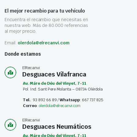
El mejor recambio para tu vehículo
Encuentra el recambio que necesitas en
nuestra web. Más de 80.000 referencias
al mejor precio.
Email:
olerdola@elrecanvi.com
Donde estamos
ElRecanvi
Desguaces Vilafranca
Av. Máre de Déu del Vinyet, 7-11
Pol. Ind. Sant Pere Molanta – 08734 Olérdola
Tel.
: 93 892 66 89 /
Whatsapp
: 667 737 825
Correo
:
olerdola@elrecanvi.com
ElRecanvi
Desguaces Neumáticos
Av. Máre de Déu del Vinyet, 7-11