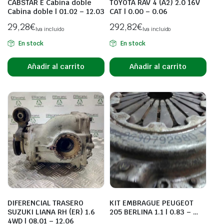
CABSTAR E Cabina doble
TOYOTA RAV 4 (A2) 2.0 16V
Cabina doble | 01.02 – 12.03
CAT | 0.00 – 0.06
29,28
€
292,82
€
Iva incluido
Iva incluido
En stock
En stock
Añadir al carrito
Añadir al carrito
DIFERENCIAL TRASERO
KIT EMBRAGUE PEUGEOT
SUZUKI LIANA RH (ER) 1.6
205 BERLINA 1.1 | 0.83 – …
4WD | 08.01 – 12.06