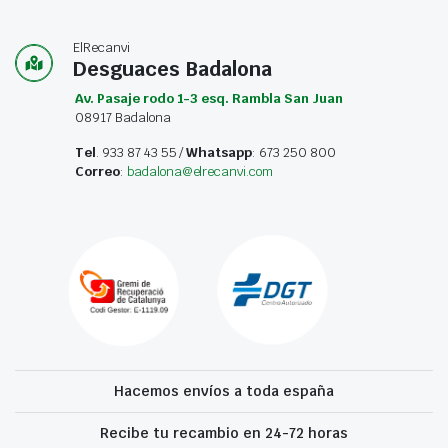
ElRecanvi
Desguaces Badalona
Av. Pasaje rodo 1-3 esq. Rambla San Juan
08917 Badalona
Tel
. 933 87 43 55 /
Whatsapp
: 673 250 800
Correo
:
badalona@elrecanvi.com
Hacemos envíos a toda españa
Recibe tu recambio en 24-72 horas