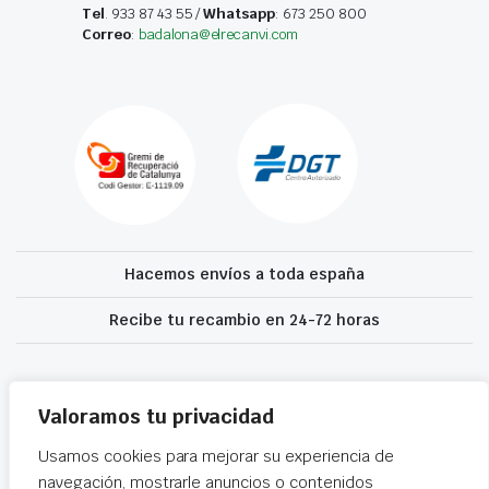
Tel
. 933 87 43 55 /
Whatsapp
: 673 250 800
Correo
:
badalona@elrecanvi.com
Hacemos envíos a toda españa
Recibe tu recambio en 24-72 horas
Desguaces El Recanvi 2026 ©
Condiciones generales
·
Declaración de
accesibilidad
Valoramos tu privacidad
Usamos cookies para mejorar su experiencia de
navegación, mostrarle anuncios o contenidos