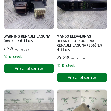
WARNING RENAULT LAGUNA
MANDO ELEVALUNAS
(B56) 1.9 dTi | 0.98 – …
DELANTERO IZQUIERDO
RENAULT LAGUNA (B56) 1.9
7,32
€
dTi | 0.98 – …
Iva incluido
29,28
€
En stock
Iva incluido
En stock
Añadir al carrito
Añadir al carrito