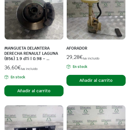
MANGUETA DELANTERA
AFORADOR
DERECHA RENAULT LAGUNA
29,28
€
(B56) 1.9 dTi | 0.98 – …
Iva incluido
36,60
€
En stock
Iva incluido
En stock
Añadir al carrito
Añadir al carrito