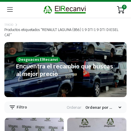
0
Inicio
Productos etiquetados “RENAULT LAGUNA (B56) 1.9 DTI 1.9 DTI DIESEL
CAT”
Desguaces ElRecanvi
Encuentra el recambio que buscas
al mejor precio
Filtro
Ordenar: