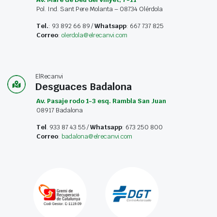
Pol. Ind. Sant Pere Molanta – 08734 Olérdola
Tel.
: 93 892 66 89 /
Whatsapp
: 667 737 825
Correo
:
olerdola@elrecanvi.com
ElRecanvi
Desguaces Badalona
Av. Pasaje rodo 1-3 esq. Rambla San Juan
08917 Badalona
Tel
. 933 87 43 55 /
Whatsapp
: 673 250 800
Correo
:
badalona@elrecanvi.com