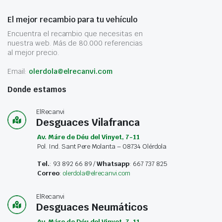
El mejor recambio para tu vehículo
Encuentra el recambio que necesitas en
nuestra web. Más de 80.000 referencias
al mejor precio.
Email:
olerdola@elrecanvi.com
Donde estamos
ElRecanvi
Desguaces Vilafranca
Av. Máre de Déu del Vinyet, 7-11
Pol. Ind. Sant Pere Molanta – 08734 Olérdola
Tel.
: 93 892 66 89 /
Whatsapp
: 667 737 825
Correo
:
olerdola@elrecanvi.com
ElRecanvi
Desguaces Neumáticos
Av. Máre de Déu del Vinyet, 7-11