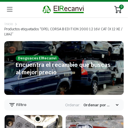
0
Inicio
Productos etiquetados “OPEL CORSA B EDITION 2000 1.2 16V CAT (X 12 XE /
LW4)”
Desguaces ElRecanvi
Encuentra el recambio que buscas
al mejor precio
Filtro
Ordenar: