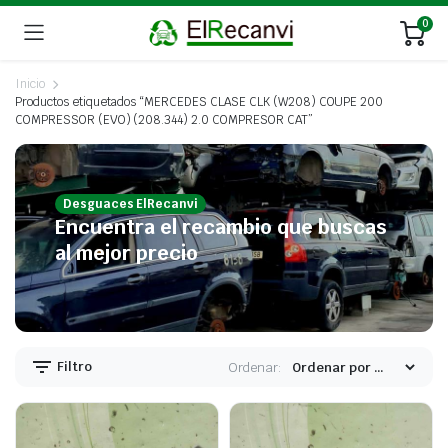
0
Inicio
Productos etiquetados “MERCEDES CLASE CLK (W208) COUPE 200
COMPRESSOR (EVO) (208.344) 2.0 COMPRESOR CAT”
Desguaces ElRecanvi
Encuentra el recambio que buscas
al mejor precio
Filtro
Ordenar: