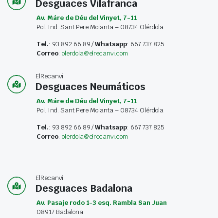
Desguaces Vilafranca
Av. Máre de Déu del Vinyet, 7-11
Pol. Ind. Sant Pere Molanta – 08734 Olérdola
Tel.
: 93 892 66 89 /
Whatsapp
: 667 737 825
Correo
:
olerdola@elrecanvi.com
ElRecanvi
Desguaces Neumáticos
Av. Máre de Déu del Vinyet, 7-11
Pol. Ind. Sant Pere Molanta – 08734 Olérdola
Tel.
: 93 892 66 89 /
Whatsapp
: 667 737 825
Correo
:
olerdola@elrecanvi.com
ElRecanvi
Desguaces Badalona
Av. Pasaje rodo 1-3 esq. Rambla San Juan
08917 Badalona