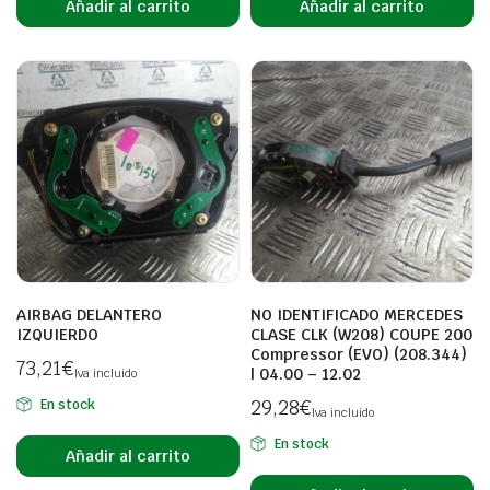
Añadir al carrito
Añadir al carrito
AIRBAG DELANTERO
NO IDENTIFICADO MERCEDES
IZQUIERDO
CLASE CLK (W208) COUPE 200
Compressor (EVO) (208.344)
73,21
€
| 04.00 – 12.02
Iva incluido
29,28
€
En stock
Iva incluido
En stock
Añadir al carrito