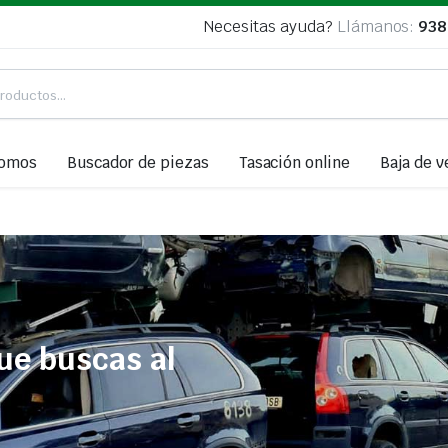
Necesitas ayuda?
Llámanos:
938
somos
Buscador de piezas
Tasación online
Baja de v
ue buscas al