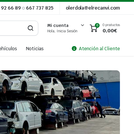
 92 66 89
o
667 737 825
olerdola@elrecanvi.com
0 productos
Mi cuenta
0
0,00
€
Hola, Inicia Sesión
ehículos
Noticias
Atención al Cliente