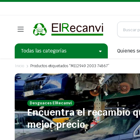
Todas las categorías
Quienes 
Inicio
Productos etiquetados “M112949 2003 74867”
Desguaces ElRecanvi
Encuentra el recambio q
mejor precio