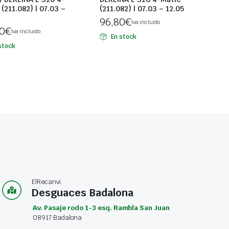
(211.082) | 07.03 –
(211.082) | 07.03 – 12.05
96,80
€
Iva incluido
0
€
Iva incluido
En stock
stock
ElRecanvi
Desguaces Badalona
Av. Pasaje rodo 1-3 esq. Rambla San Juan
08917 Badalona