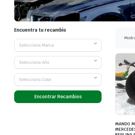
Encuentra tu recambio
Mostra
Selecciona Marca
Selecciona Año
Selecciona Color
Encontrar Recambios
MANDO M
MERCEDES
BERLINA 