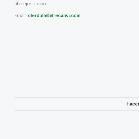
al mejor precio.
Email:
olerdola@elrecanvi.com
Hacem