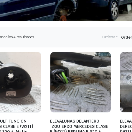
Ordenado
ndo los 4 resultados
Ordenar:
por
los
últimos
ULTIFUNCION
ELEVALUNAS DELANTERO
ELEV
 CLASE E (W211)
IZQUIERDO MERCEDES CLASE
DEREC
E 320 4-Matic
E (W211) BERLINA E 320 4-
(W211