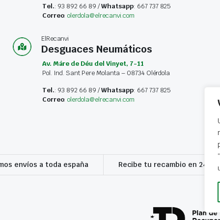
Tel.
: 93 892 66 89 /
Whatsapp
: 667 737 825
Correo
:
olerdola@elrecanvi.com
ElRecanvi
Desguaces Neumáticos
Av. Máre de Déu del Vinyet, 7-11
Pol. Ind. Sant Pere Molanta – 08734 Olérdola
Tel.
: 93 892 66 89 /
Whatsapp
: 667 737 825
Correo
:
olerdola@elrecanvi.com
os envíos a toda españa
Recibe tu recambio en 24-72