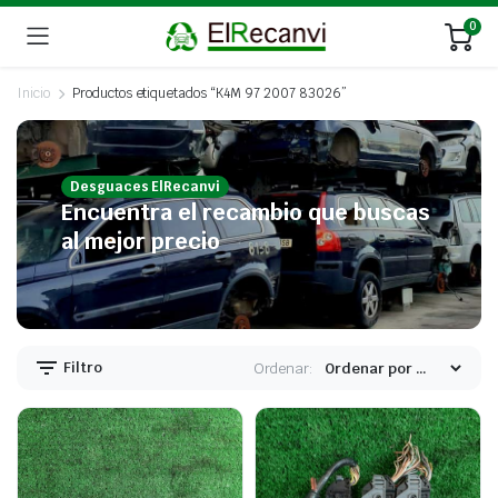
0
Inicio
Productos etiquetados “K4M 97 2007 83026”
Desguaces ElRecanvi
Encuentra el recambio que buscas
al mejor precio
Filtro
Ordenar: