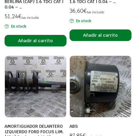
BERLINA (CAP) 1.6 TDCi CAT |
1.6 TDCi CAT | 0.04 – …
0.04 – …
36,60
€
Iva incluido
51,24
€
Iva incluido
En stock
En stock
Añadir al carrito
Añadir al carrito
AMORTIGUADOR DELANTERO
ABS
IZQUIERDO FORD FOCUS LIM.
87,85
€