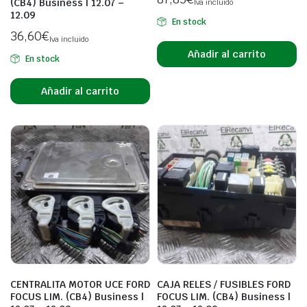
(CB4) Business | 12.07 –
Iva incluido
12.09
En stock
36,60
€
Iva incluido
Añadir al carrito
En stock
Añadir al carrito
CENTRALITA MOTOR UCE FORD
CAJA RELES / FUSIBLES FORD
FOCUS LIM. (CB4) Business |
FOCUS LIM. (CB4) Business |