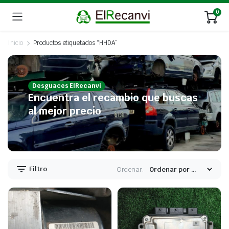
0
Inicio
Productos etiquetados “HHDA”
Desguaces ElRecanvi
Encuentra el recambio que buscas
al mejor precio
Filtro
Ordenar: