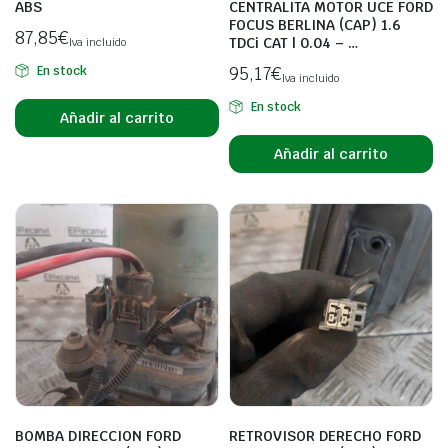
ABS
CENTRALITA MOTOR UCE FORD
FOCUS BERLINA (CAP) 1.6
87,85
€
TDCi CAT | 0.04 – …
Iva incluido
95,17
€
En stock
Iva incluido
En stock
Añadir al carrito
Añadir al carrito
BOMBA DIRECCION FORD
RETROVISOR DERECHO FORD