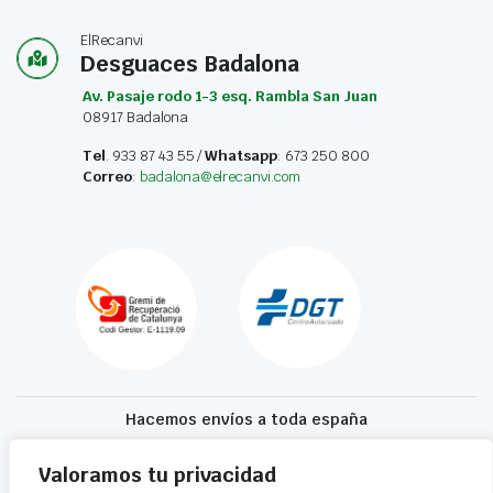
ElRecanvi
Desguaces Badalona
Av. Pasaje rodo 1-3 esq. Rambla San Juan
08917 Badalona
Tel
. 933 87 43 55 /
Whatsapp
: 673 250 800
Correo
:
badalona@elrecanvi.com
Hacemos envíos a toda españa
Recibe tu recambio en 24-72 horas
Valoramos tu privacidad