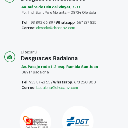
Av. Máre de Déu del Vinyet, 7-11
Pol. Ind. Sant Pere Molanta – 08734 Olérdola
Tel.
: 93 892 66 89 /
Whatsapp
: 667 737 825
Correo
:
olerdola@elrecanvi.com
ElRecanvi
Desguaces Badalona
Av. Pasaje rodo 1-3 esq. Rambla San Juan
08917 Badalona
Tel
. 933 87 43 55 /
Whatsapp
: 673 250 800
Correo
:
badalona@elrecanvi.com