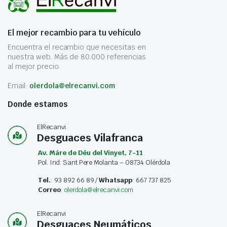
El mejor recambio para tu vehículo
Encuentra el recambio que necesitas en
nuestra web. Más de 80.000 referencias
al mejor precio.
Email:
olerdola@elrecanvi.com
Donde estamos
ElRecanvi
Desguaces Vilafranca
Av. Máre de Déu del Vinyet, 7-11
Pol. Ind. Sant Pere Molanta – 08734 Olérdola
Tel.
: 93 892 66 89 /
Whatsapp
: 667 737 825
Correo
:
olerdola@elrecanvi.com
ElRecanvi
Desguaces Neumáticos