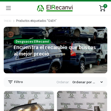
0
Inicio
Productos etiquetados “G4EH”
Desguaces ElRecanvi
Encuentra el recambio que buscas
al mejor precio
Filtro
Ordenar: