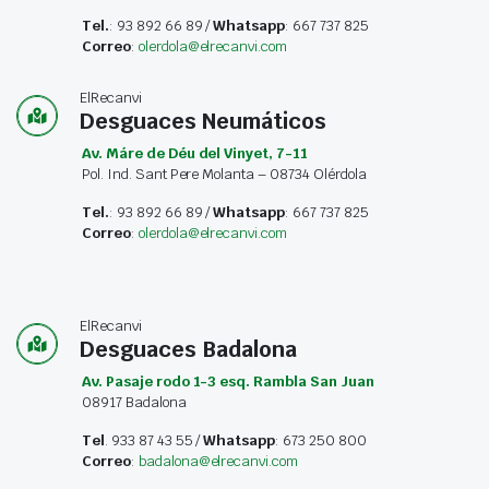
Tel.
: 93 892 66 89 /
Whatsapp
: 667 737 825
Correo
:
olerdola@elrecanvi.com
ElRecanvi
Desguaces Neumáticos
Av. Máre de Déu del Vinyet, 7-11
Pol. Ind. Sant Pere Molanta – 08734 Olérdola
Tel.
: 93 892 66 89 /
Whatsapp
: 667 737 825
Correo
:
olerdola@elrecanvi.com
ElRecanvi
Desguaces Badalona
Av. Pasaje rodo 1-3 esq. Rambla San Juan
08917 Badalona
Tel
. 933 87 43 55 /
Whatsapp
: 673 250 800
Correo
:
badalona@elrecanvi.com