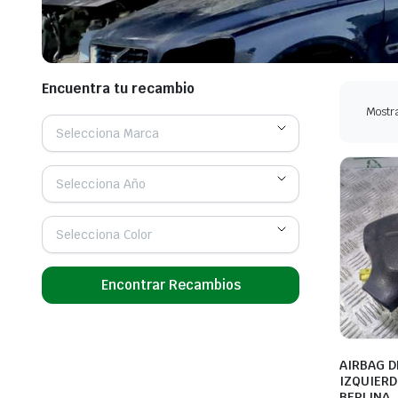
Encuentra tu recambio
Mostra
Selecciona Marca
Selecciona Año
Selecciona Color
Encontrar Recambios
AIRBAG 
IZQUIERD
BERLINA .