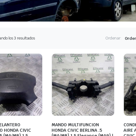
Ordenado
ndo los 3 resultados
Ordenar:
por
los
últimos
DELANTERO
MANDO MULTIFUNCION
COND
O HONDA CIVIC
HONDA CIVIC BERLINA .5
AIRE
5 (MA/MB) 1.5
(MA/MB) 1.5 Elegance (MA9) |
CIVIC