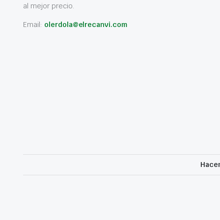
al mejor precio.
Email:
olerdola@elrecanvi.com
Hacem