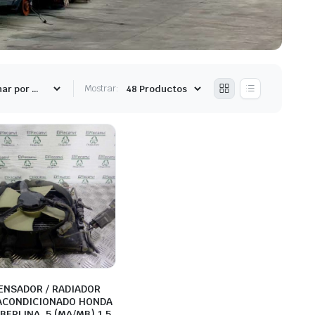
Mostrar:
ENSADOR / RADIADOR
 ACONDICIONADO HONDA
 BERLINA .5 (MA/MB) 1.5