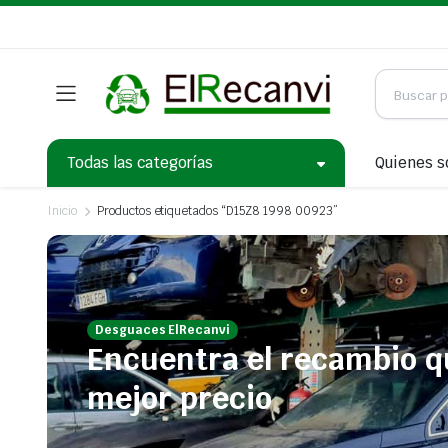
Todas las categorías
Quienes 
Inicio
Productos etiquetados “D15Z8 1998 00923”
Desguaces ElRecanvi
Encuentra el recambio q
mejor precio