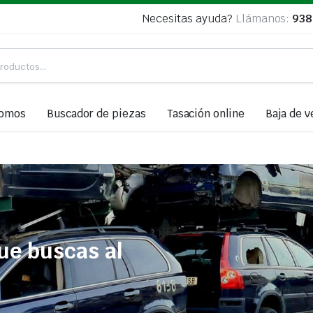
Necesitas ayuda?
Llámanos:
938
somos
Buscador de piezas
Tasación online
Baja de v
ue buscas al