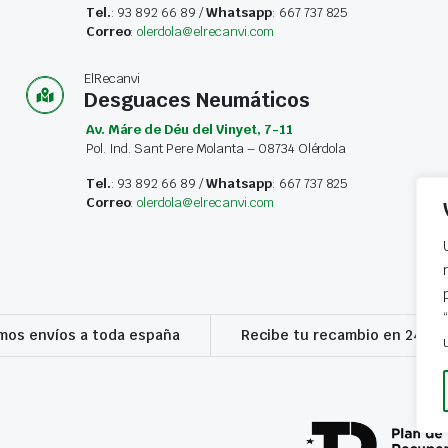
Tel.
: 93 892 66 89 /
Whatsapp
: 667 737 825
Correo
:
olerdola@elrecanvi.com
ElRecanvi
Desguaces Neumáticos
Av. Máre de Déu del Vinyet, 7-11
Pol. Ind. Sant Pere Molanta – 08734 Olérdola
Tel.
: 93 892 66 89 /
Whatsapp
: 667 737 825
Correo
:
olerdola@elrecanvi.com
os envíos a toda españa
Recibe tu recambio en 24-72