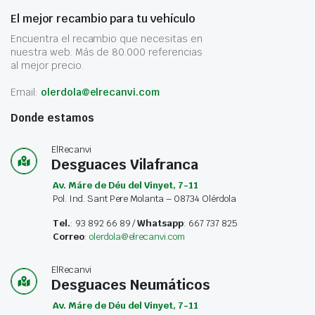
El mejor recambio para tu vehículo
Encuentra el recambio que necesitas en
nuestra web. Más de 80.000 referencias
al mejor precio.
Email:
olerdola@elrecanvi.com
Donde estamos
ElRecanvi
Desguaces Vilafranca
Av. Máre de Déu del Vinyet, 7-11
Pol. Ind. Sant Pere Molanta – 08734 Olérdola
Tel.
: 93 892 66 89 /
Whatsapp
: 667 737 825
Correo
:
olerdola@elrecanvi.com
ElRecanvi
Desguaces Neumáticos
Av. Máre de Déu del Vinyet, 7-11