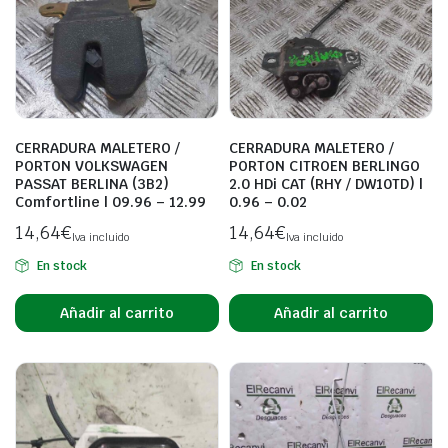
CERRADURA MALETERO /
CERRADURA MALETERO /
PORTON VOLKSWAGEN
PORTON CITROEN BERLINGO
PASSAT BERLINA (3B2)
2.0 HDi CAT (RHY / DW10TD) |
Comfortline | 09.96 – 12.99
0.96 – 0.02
14,64
€
14,64
€
Iva incluido
Iva incluido
En stock
En stock
Añadir al carrito
Añadir al carrito