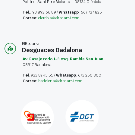
Pol. Ind. Sant Pere Molanta – 08734 Olérdola
Tel.
: 93 892 66 89 /
Whatsapp
: 667 737 825
Correo
:
olerdola@elrecanvi.com
ElRecanvi
Desguaces Badalona
Av. Pasaje rodo 1-3 esq. Rambla San Juan
08917 Badalona
Tel
. 933 87 43 55 /
Whatsapp
: 673 250 800
Correo
:
badalona@elrecanvi.com