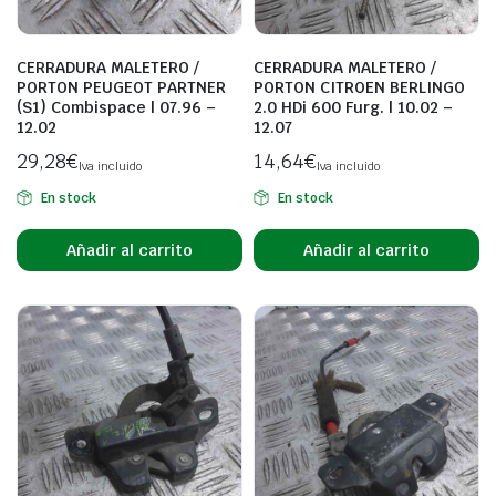
CERRADURA MALETERO /
CERRADURA MALETERO /
PORTON PEUGEOT PARTNER
PORTON CITROEN BERLINGO
(S1) Combispace | 07.96 –
2.0 HDi 600 Furg. | 10.02 –
12.02
12.07
29,28
€
14,64
€
Iva incluido
Iva incluido
En stock
En stock
Añadir al carrito
Añadir al carrito