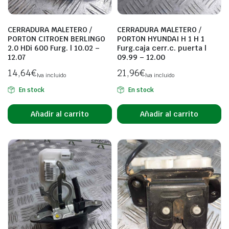
CERRADURA MALETERO /
CERRADURA MALETERO /
PORTON CITROEN BERLINGO
PORTON HYUNDAI H 1 H 1
2.0 HDi 600 Furg. | 10.02 –
Furg.caja cerr.c. puerta |
12.07
09.99 – 12.00
14,64
€
21,96
€
Iva incluido
Iva incluido
En stock
En stock
Añadir al carrito
Añadir al carrito