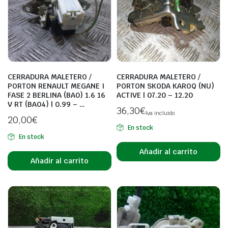
CERRADURA MALETERO /
CERRADURA MALETERO /
PORTON RENAULT MEGANE I
PORTON SKODA KAROQ (NU)
FASE 2 BERLINA (BA0) 1.6 16
ACTIVE | 07.20 – 12.20
V RT (BA04) | 0.99 – …
36,30
€
Iva incluido
20,00
€
En stock
En stock
Añadir al carrito
Añadir al carrito