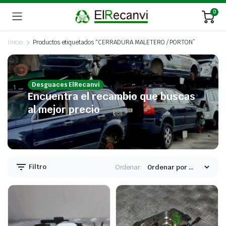
0
Inicio
Productos etiquetados “CERRADURA MALETERO / PORTON”
Desguaces ElRecanvi
Encuentra el recambio que buscas
al mejor precio
Filtro
Ordenar: