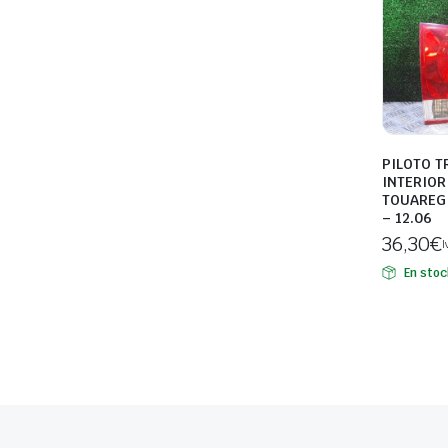
PILOTO T
INTERIO
TOUAREG (
– 12.06
36,30
€
I
En stoc