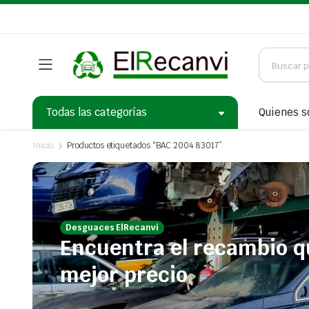
Todas las categorías
Quienes 
Inicio
Productos etiquetados “BAC 2004 83017”
Desguaces ElRecanvi
Encuentra el recambio q
mejor precio