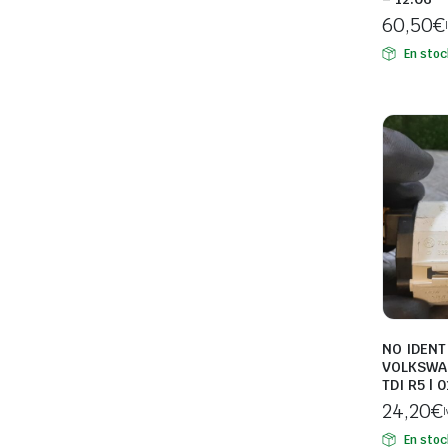
60,50
€
En stoc
NO IDENT
VOLKSWA
TDI R5 | 
24,20
€
I
En stoc