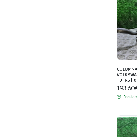
COLUMNA
VOLKSWA
TDI R5 | 
193,60
En stoc