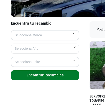
Encuentra tu recambio
Mostra
Selecciona Marca
Selecciona Año
Selecciona Color
Encontrar Recambios
SERVOFR
TOUAREG (
– 12.06