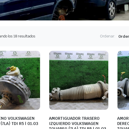
Ordenado
ndo los 18 resultados
Ordenar:
por
los
últimos
ENO VOLKSWAGEN
AMORTIGUADOR TRASERO
AMOR
7LA) TDI R5 | 01.03
IZQUIERDO VOLKSWAGEN
DERE
TOUAREG (7LA) TDI R5 | 01.03
TOUAR