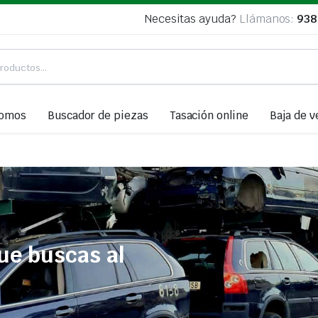
Necesitas ayuda?
Llámanos:
938
somos
Buscador de piezas
Tasación online
Baja de v
ue buscas al