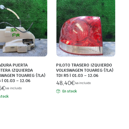
ADURA PUERTA
PILOTO TRASERO IZQUIERDO
TERA IZQUIERDA
VOLKSWAGEN TOUAREG (7LA)
WAGEN TOUAREG (7LA)
TDI R5 | 01.03 – 12.06
 | 01.03 – 12.06
48,40
€
Iva incluido
5
€
Iva incluido
En stock
stock