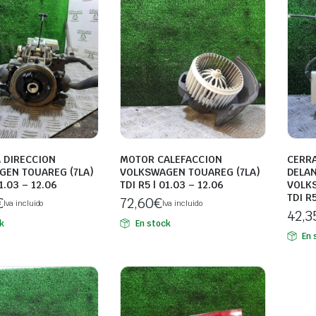
 DIRECCION
MOTOR CALEFACCION
CERR
GEN TOUAREG (7LA)
VOLKSWAGEN TOUAREG (7LA)
DELAN
01.03 – 12.06
TDI R5 | 01.03 – 12.06
VOLKS
TDI R5
€
72,60
€
Iva incluido
Iva incluido
42,3
k
En stock
En 