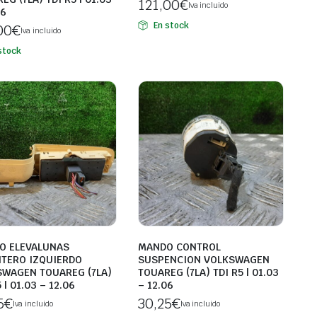
121,00
€
Iva incluido
06
En stock
00
€
Iva incluido
stock
O ELEVALUNAS
MANDO CONTROL
TERO IZQUIERDO
SUSPENCION VOLKSWAGEN
WAGEN TOUAREG (7LA)
TOUAREG (7LA) TDI R5 | 01.03
 | 01.03 – 12.06
– 12.06
5
€
30,25
€
Iva incluido
Iva incluido