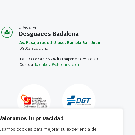
ElRecanvi
Desguaces Badalona
Av. Pasaje rodo 1-3 esq. Rambla San Juan
08917 Badalona
Tel
. 933 87 43 55 /
Whatsapp
: 673 250 800
Correo
:
badalona@elrecanvi.com
Valoramos tu privacidad
Usamos cookies para mejorar su experiencia de