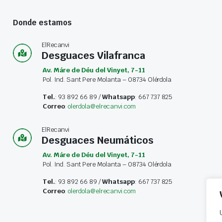
Donde estamos
ElRecanvi
Desguaces Vilafranca
Av. Máre de Déu del Vinyet, 7-11
Pol. Ind. Sant Pere Molanta – 08734 Olérdola
Tel.
: 93 892 66 89 /
Whatsapp
: 667 737 825
Correo
:
olerdola@elrecanvi.com
ElRecanvi
Desguaces Neumáticos
Av. Máre de Déu del Vinyet, 7-11
Pol. Ind. Sant Pere Molanta – 08734 Olérdola
Tel.
: 93 892 66 89 /
Whatsapp
: 667 737 825
Correo
:
olerdola@elrecanvi.com