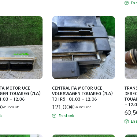
En 
TA MOTOR UCE
CENTRALITA MOTOR UCE
TRAN
GEN TOUAREG (7LA)
VOLKSWAGEN TOUAREG (7LA)
DERE
01.03 – 12.06
TDI R5 | 01.03 – 12.06
TOUAR
– 12.
€
121,00
€
Iva incluido
Iva incluido
60,5
k
En stock
En 