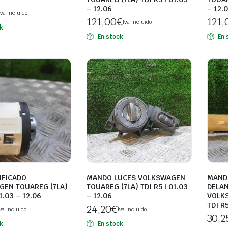
– 12.06
– 12.
Iva incluido
121,00
€
121,
Iva incluido
k
En stock
En 
IFICADO
MANDO LUCES VOLKSWAGEN
MAND
GEN TOUAREG (7LA)
TOUAREG (7LA) TDI R5 | 01.03
DELAN
01.03 – 12.06
– 12.06
VOLKS
TDI R5
24,20
€
va incluido
Iva incluido
30,2
k
En stock