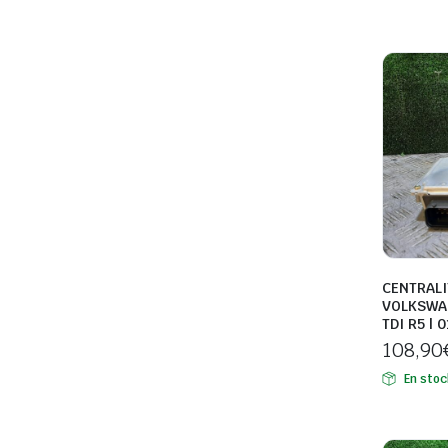
CENTRALI
VOLKSWA
TDI R5 | 
108,90
En stoc