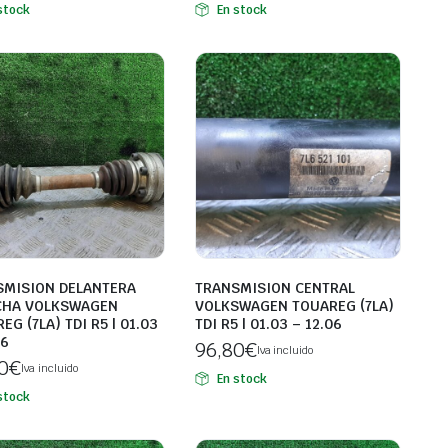
stock
En stock
SMISION DELANTERA
TRANSMISION CENTRAL
CHA VOLKSWAGEN
VOLKSWAGEN TOUAREG (7LA)
EG (7LA) TDI R5 | 01.03
TDI R5 | 01.03 – 12.06
06
96,80
€
Iva incluido
0
€
Iva incluido
En stock
stock