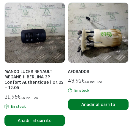
MANDO LUCES RENAULT
AFORADOR
MEGANE II BERLINA 3P
43,92
€
Confort Authentique | 07.02
Iva incluido
– 12.05
En stock
21,96
€
Iva incluido
Añadir al carrito
En stock
Añadir al carrito