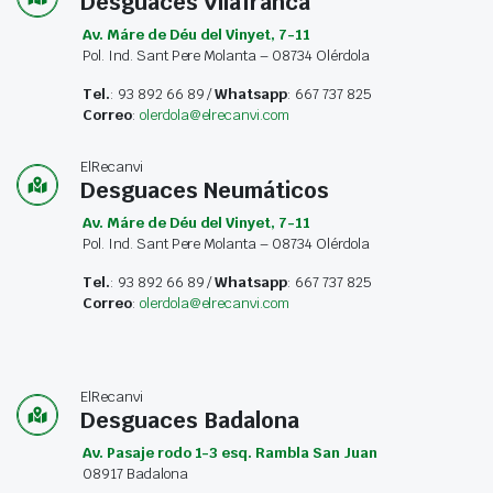
Desguaces Vilafranca
Av. Máre de Déu del Vinyet, 7-11
Pol. Ind. Sant Pere Molanta – 08734 Olérdola
Tel.
: 93 892 66 89 /
Whatsapp
: 667 737 825
Correo
:
olerdola@elrecanvi.com
ElRecanvi
Desguaces Neumáticos
Av. Máre de Déu del Vinyet, 7-11
Pol. Ind. Sant Pere Molanta – 08734 Olérdola
Tel.
: 93 892 66 89 /
Whatsapp
: 667 737 825
Correo
:
olerdola@elrecanvi.com
ElRecanvi
Desguaces Badalona
Av. Pasaje rodo 1-3 esq. Rambla San Juan
08917 Badalona