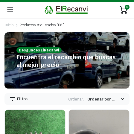
0
Inicio
Productos etiquetados “B8”
Desguaces ElRecanvi
Encuentra el recambio que buscas
al mejor precio
Filtro
Ordenar: