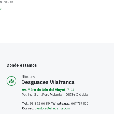
va incluido
k
Donde estamos
ElRecanvi
Desguaces Vilafranca
Av. Máre de Déu del Vinyet, 7-11
Pol. Ind. Sant Pere Molanta – 08734 Olérdola
Tel.
: 93 892 66 89 /
Whatsapp
: 667 737 825
Correo
:
olerdola@elrecanvi.com