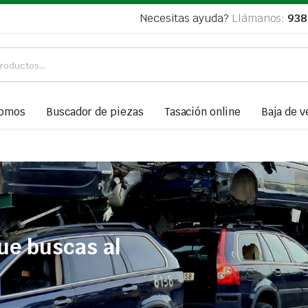
Necesitas ayuda?
Llámanos:
938
somos
Buscador de piezas
Tasación online
Baja de v
ue buscas al