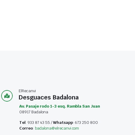
ElRecanvi
Desguaces Badalona
Av. Pasaje rodo 1-3 esq. Rambla San Juan
08917 Badalona
Tel
. 933 87 43 55 /
Whatsapp
: 673 250 800
Correo
:
badalona@elrecanvi.com