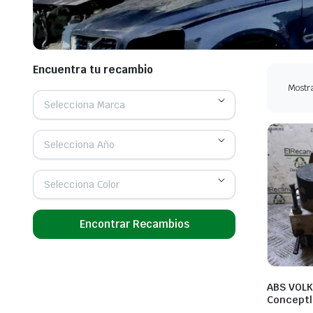
Encuentra tu recambio
Mostra
Selecciona Marca
Selecciona Año
Selecciona Color
Encontrar Recambios
ABS VOLK
Conceptli