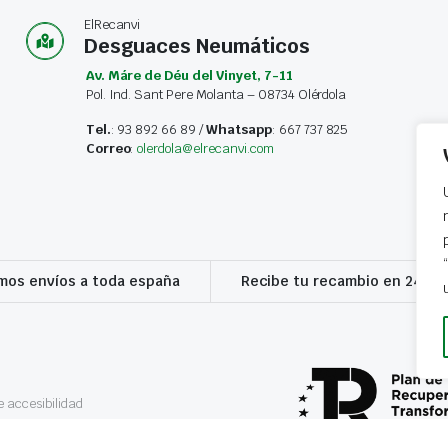
ElRecanvi
Desguaces Neumáticos
Av. Máre de Déu del Vinyet, 7-11
Pol. Ind. Sant Pere Molanta – 08734 Olérdola
Tel.
: 93 892 66 89 /
Whatsapp
: 667 737 825
Correo
:
olerdola@elrecanvi.com
os envíos a toda españa
Recibe tu recambio en 24-72
 accesibilidad