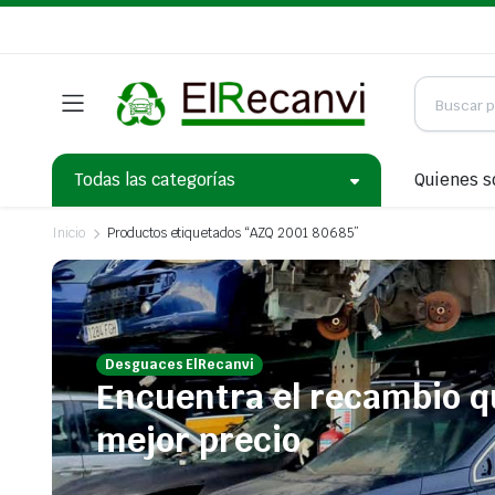
Todas las categorías
Quienes 
Inicio
Productos etiquetados “AZQ 2001 80685”
Desguaces ElRecanvi
Encuentra el recambio q
mejor precio