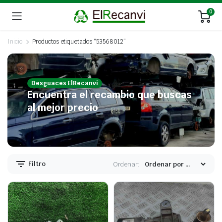
0
Inicio
Productos etiquetados “53568012”
Desguaces ElRecanvi
Encuentra el recambio que buscas
al mejor precio
Filtro
Ordenar: