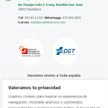
Av. Pasaje rodo 1-3 esq. Rambla San Juan
08917 Badalona
Tel
. 933 87 43 55 /
Whatsapp
: 673 250 800
Correo
:
badalona@elrecanvi.com
Hacemos envíos a toda españa
Recibe tu recambio en 24-72 horas
Valoramos tu privacidad
Usamos cookies para mejorar su experiencia de
Desguaces El Recanvi 2026 ©
Condiciones generales
·
Declaración de
navegación, mostrarle anuncios o contenidos
accesibilidad