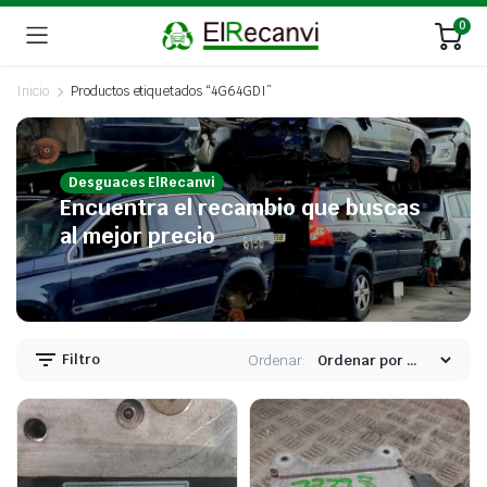
0
Inicio
Productos etiquetados “4G64GDI”
Desguaces ElRecanvi
Encuentra el recambio que buscas
al mejor precio
Filtro
Ordenar: