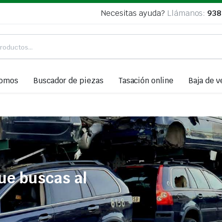
Necesitas ayuda?
Llámanos:
938
somos
Buscador de piezas
Tasación online
Baja de v
ue buscas al