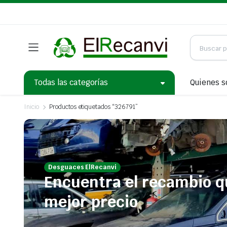
Todas las categorías
Quienes 
Inicio
Productos etiquetados “326791”
Desguaces ElRecanvi
Encuentra el recambio q
mejor precio