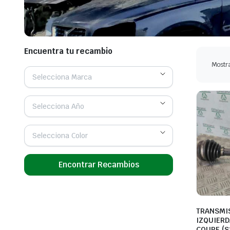
Encuentra tu recambio
Mostra
Selecciona Marca
Selecciona Año
Selecciona Color
Encontrar Recambios
TRANSMI
IZQUIERD
COUPE (S1