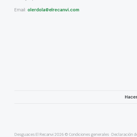
Email:
olerdola@elrecanvi.com
Hacem
Desguaces El Recanvi 2026 ©
Condiciones generales
·
Declaración de