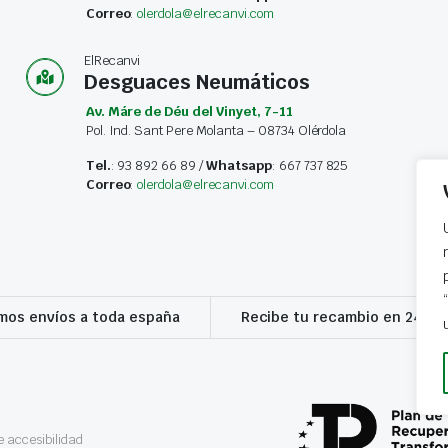
Correo
:
olerdola@elrecanvi.com
ElRecanvi
Desguaces Neumáticos
Av. Máre de Déu del Vinyet, 7-11
Pol. Ind. Sant Pere Molanta – 08734 Olérdola
Tel.
: 93 892 66 89 /
Whatsapp
: 667 737 825
Correo
:
olerdola@elrecanvi.com
os envíos a toda españa
Recibe tu recambio en 24-72
 accesibilidad