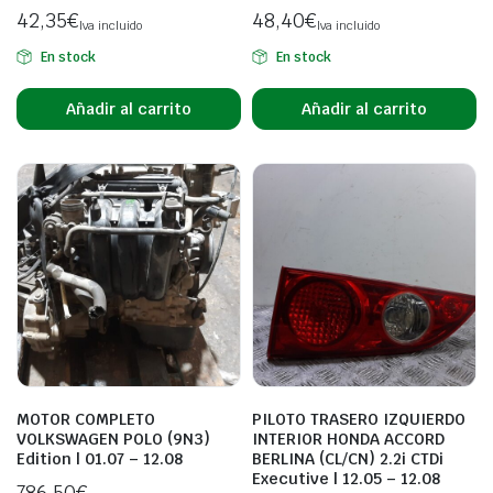
42,35
€
48,40
€
Iva incluido
Iva incluido
En stock
En stock
Añadir al carrito
Añadir al carrito
MOTOR COMPLETO
PILOTO TRASERO IZQUIERDO
VOLKSWAGEN POLO (9N3)
INTERIOR HONDA ACCORD
Edition | 01.07 – 12.08
BERLINA (CL/CN) 2.2i CTDi
Executive | 12.05 – 12.08
786,50
€