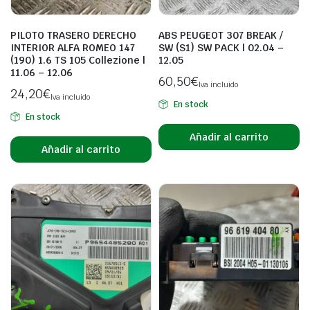
PILOTO TRASERO DERECHO
ABS PEUGEOT 307 BREAK /
INTERIOR ALFA ROMEO 147
SW (S1) SW PACK | 02.04 –
(190) 1.6 TS 105 Collezione |
12.05
11.06 – 12.06
60,50
€
Iva incluido
24,20
€
Iva incluido
En stock
En stock
Añadir al carrito
Añadir al carrito