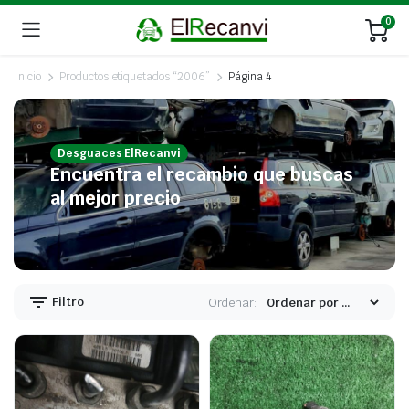
0
Inicio
Productos etiquetados “2006”
Página 4
Desguaces ElRecanvi
Encuentra el recambio que buscas
al mejor precio
Filtro
Ordenar: