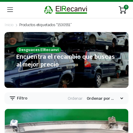
0
Inicio
Productos etiquetados “1530551”
Desguaces ElRecanvi
Encuentra el recambio que buscas
al mejor precio
Filtro
Ordenar: