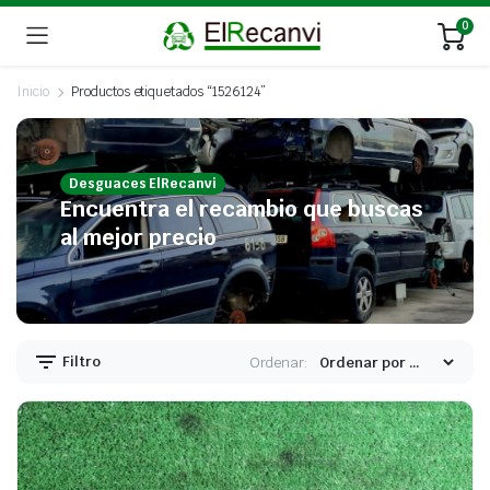
0
Inicio
Productos etiquetados “1526124”
Desguaces ElRecanvi
Encuentra el recambio que buscas
al mejor precio
Filtro
Ordenar: