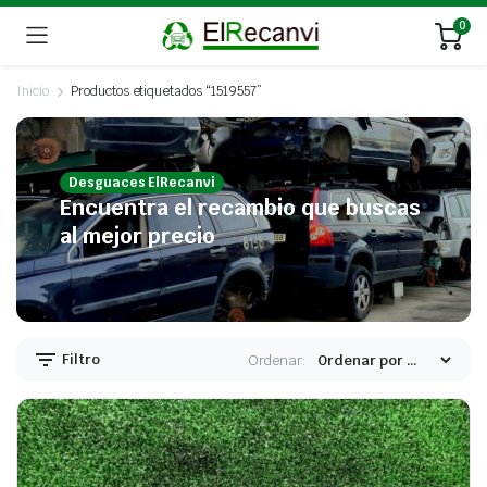
0
Inicio
Productos etiquetados “1519557”
Desguaces ElRecanvi
Encuentra el recambio que buscas
al mejor precio
Filtro
Ordenar: