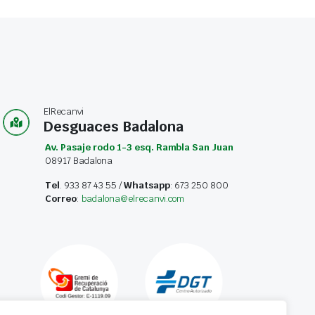
ElRecanvi
Desguaces Badalona
Av. Pasaje rodo 1-3 esq. Rambla San Juan
08917 Badalona
Tel
. 933 87 43 55 /
Whatsapp
: 673 250 800
Correo
:
badalona@elrecanvi.com