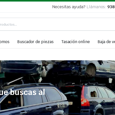
Necesitas ayuda?
Llámanos:
938
somos
Buscador de piezas
Tasación online
Baja de v
ue buscas al