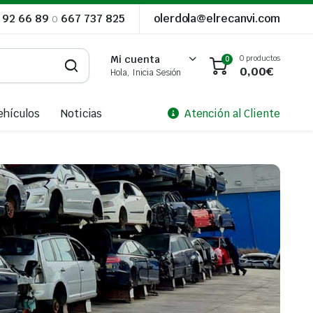
 92 66 89
o
667 737 825
olerdola@elrecanvi.com
0 productos
Mi cuenta
0
0,00
€
Hola, Inicia Sesión
ehículos
Noticias
Atención al Cliente