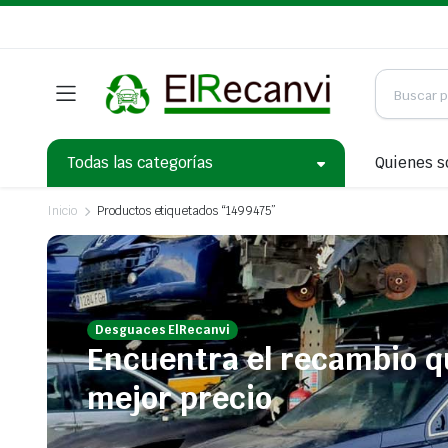
Todas las categorías
Quienes 
Inicio
Productos etiquetados “1499475”
Desguaces ElRecanvi
Encuentra el recambio q
mejor precio