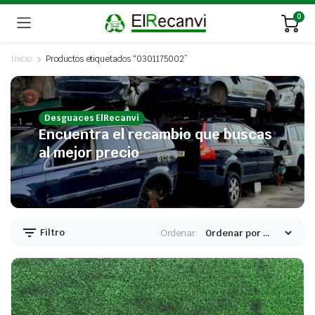
0
Inicio
Productos etiquetados “0301175002”
Desguaces ElRecanvi
Encuentra el recambio que buscas
al mejor precio
Filtro
Ordenar: