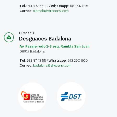
Tel.
: 93 892 66 89 /
Whatsapp
: 667 737 825
Correo
:
olerdola@elrecanvi.com
ElRecanvi
Desguaces Badalona
Av. Pasaje rodo 1-3 esq. Rambla San Juan
08917 Badalona
Tel
. 933 87 43 55 /
Whatsapp
: 673 250 800
Correo
:
badalona@elrecanvi.com