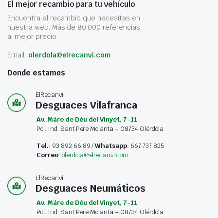
El mejor recambio para tu vehículo
Encuentra el recambio que necesitas en
nuestra web. Más de 80.000 referencias
al mejor precio.
Email:
olerdola@elrecanvi.com
Donde estamos
ElRecanvi
Desguaces Vilafranca
Av. Máre de Déu del Vinyet, 7-11
Pol. Ind. Sant Pere Molanta – 08734 Olérdola
Tel.
: 93 892 66 89 /
Whatsapp
: 667 737 825
Correo
:
olerdola@elrecanvi.com
ElRecanvi
Desguaces Neumáticos
Av. Máre de Déu del Vinyet, 7-11
Pol. Ind. Sant Pere Molanta – 08734 Olérdola