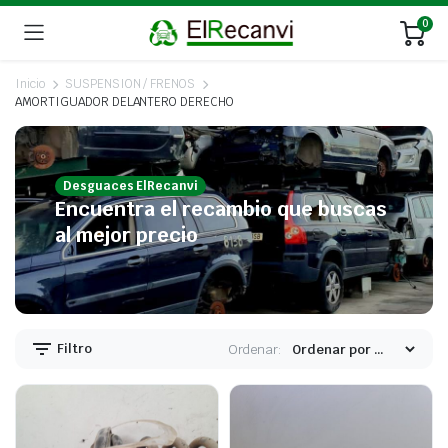
0
Inicio
SUSPENSION / FRENOS
AMORTIGUADOR DELANTERO DERECHO
Desguaces ElRecanvi
Encuentra el recambio que buscas
al mejor precio
Filtro
Ordenar: