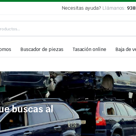
Necesitas ayuda?
Llámanos:
938
somos
Buscador de piezas
Tasación online
Baja de v
ue buscas al