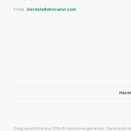
Email:
olerdola@elrecanvi.com
Hacem
Desguaces El Recanvi 2026 ©
Condiciones generales
·
Declaración de