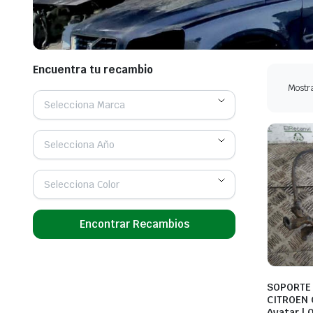
Encuentra tu recambio
Mostra
Selecciona Marca
Selecciona Año
Selecciona Color
Encontrar Recambios
SOPORTE
CITROEN 
Avatar | 