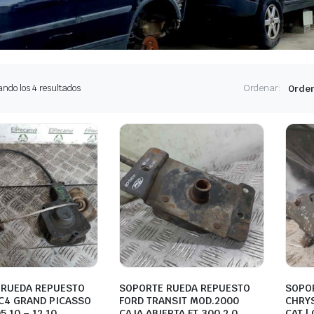
Ordenado
ndo los 4 resultados
Ordenar:
por
los
últimos
 RUEDA REPUESTO
SOPORTE RUEDA REPUESTO
SOPO
C4 GRAND PICASSO
FORD TRANSIT MOD.2000
CHRYS
05.10 – 12.10
CAJA ABIERTA FT 300 2.0
CAT | 