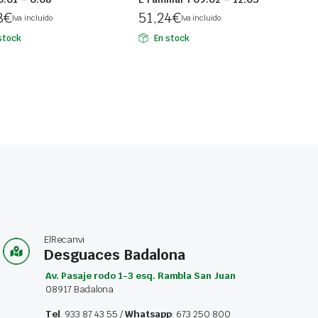
8
€
51,24
€
Iva incluido
Iva incluido
stock
En stock
ElRecanvi
Desguaces Badalona
Av. Pasaje rodo 1-3 esq. Rambla San Juan
08917 Badalona
Tel
. 933 87 43 55 /
Whatsapp
: 673 250 800