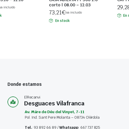
corto | 08.00 – 12.03
29,2
va incluido
73,21
€
Iva incluido
k
En 
En stock
Donde estamos
ElRecanvi
Desguaces Vilafranca
Av. Máre de Déu del Vinyet, 7-11
Pol. Ind. Sant Pere Molanta – 08734 Olérdola
Tel.
: 93 892 66 89 /
Whatsapp
: 667 737 825