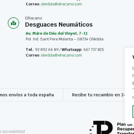
Correo
:
olerdola@elrecanvi.com
ElRecanvi
Desguaces Neumáticos
Av. Máre de Déu del Vinyet, 7-11
Pol. Ind. Sant Pere Molanta – 08734 Olérdola
Tel.
: 93 892 66 89 /
Whatsapp
: 667 737 825
Correo
:
olerdola@elrecanvi.com
os envíos a toda españa
Recibe tu recambio en 24-72
 accesibilidad