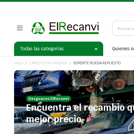
Todas las categorías
Quienes 
Inicio
CARROCERIA TRASERA
SOPORTE RUEDA REPUESTO
Desguaces ElRecanvi
Encuentra el recambio q
mejor precio