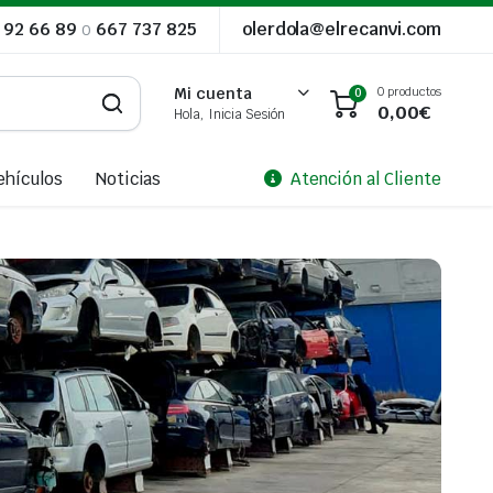
 92 66 89
o
667 737 825
olerdola@elrecanvi.com
0 productos
Mi cuenta
0
0,00
€
Hola, Inicia Sesión
ehículos
Noticias
Atención al Cliente