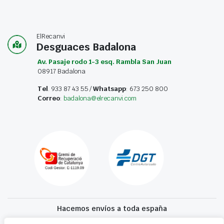
ElRecanvi
Desguaces Badalona
Av. Pasaje rodo 1-3 esq. Rambla San Juan
08917 Badalona
Tel
. 933 87 43 55 /
Whatsapp
: 673 250 800
Correo
:
badalona@elrecanvi.com
Hacemos envíos a toda españa