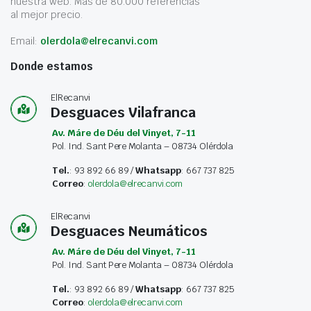
nuestra web. Más de 80.000 referencias
al mejor precio.
Email:
olerdola@elrecanvi.com
Donde estamos
ElRecanvi
Desguaces Vilafranca
Av. Máre de Déu del Vinyet, 7-11
Pol. Ind. Sant Pere Molanta – 08734 Olérdola
Tel.
: 93 892 66 89 /
Whatsapp
: 667 737 825
Correo
:
olerdola@elrecanvi.com
ElRecanvi
Desguaces Neumáticos
Av. Máre de Déu del Vinyet, 7-11
Pol. Ind. Sant Pere Molanta – 08734 Olérdola
Tel.
: 93 892 66 89 /
Whatsapp
: 667 737 825
Correo
:
olerdola@elrecanvi.com