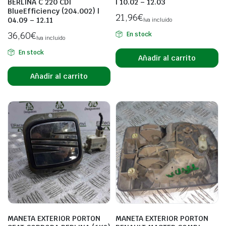
BERLINA C 220 CDI
| 10.02 – 12.03
BlueEfficiency (204.002) |
21,96
€
04.09 – 12.11
Iva incluido
36,60
€
En stock
Iva incluido
En stock
Añadir al carrito
Añadir al carrito
MANETA EXTERIOR PORTON
MANETA EXTERIOR PORTON