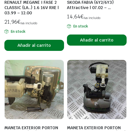
RENAULT MEGANE I FASE 2
SKODA FABIA (6Y2/6Y3)
CLASSIC (LA..) 1.6 16V RXE |
Attractive | 07.02 – …
03.99 – 12.00
14,64
€
Iva incluido
21,96
€
Iva incluido
En stock
En stock
Añadir al carrito
Añadir al carrito
MANETA EXTERIOR PORTON
MANETA EXTERIOR PORTON