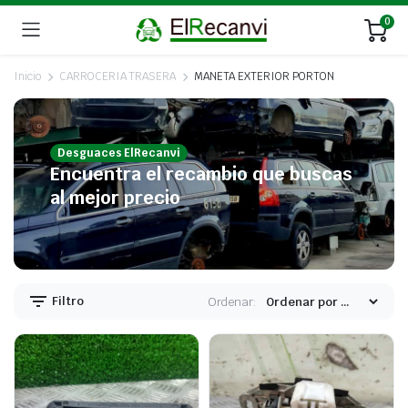
0
Inicio
CARROCERIA TRASERA
MANETA EXTERIOR PORTON
Desguaces ElRecanvi
Encuentra el recambio que buscas
al mejor precio
Filtro
Ordenar: