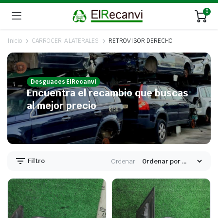
0
Inicio
CARROCERIA LATERALES
RETROVISOR DERECHO
Desguaces ElRecanvi
Encuentra el recambio que buscas
al mejor precio
Filtro
Ordenar: