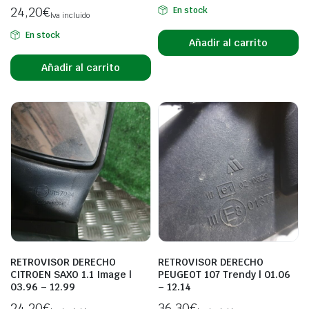
24,20
€
En stock
Iva incluido
En stock
Añadir al carrito
Añadir al carrito
RETROVISOR DERECHO
RETROVISOR DERECHO
CITROEN SAXO 1.1 Image |
PEUGEOT 107 Trendy | 01.06
03.96 – 12.99
– 12.14
24,20
€
36,30
€