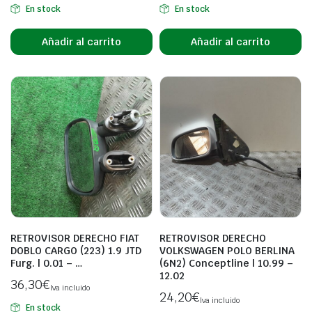
En stock
En stock
Añadir al carrito
Añadir al carrito
RETROVISOR DERECHO FIAT
RETROVISOR DERECHO
DOBLO CARGO (223) 1.9 JTD
VOLKSWAGEN POLO BERLINA
Furg. | 0.01 – …
(6N2) Conceptline | 10.99 –
12.02
36,30
€
Iva incluido
24,20
€
Iva incluido
En stock