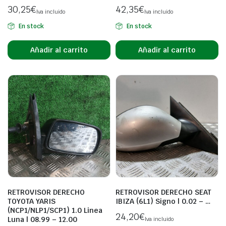
30,25
€
42,35
€
Iva incluido
Iva incluido
En stock
En stock
Añadir al carrito
Añadir al carrito
RETROVISOR DERECHO
RETROVISOR DERECHO SEAT
TOYOTA YARIS
IBIZA (6L1) Signo | 0.02 – …
(NCP1/NLP1/SCP1) 1.0 Linea
24,20
€
Luna | 08.99 – 12.00
Iva incluido