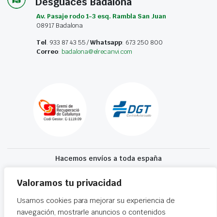
Desguaces Badalona
Av. Pasaje rodo 1-3 esq. Rambla San Juan
08917 Badalona
Tel
. 933 87 43 55 /
Whatsapp
: 673 250 800
Correo
:
badalona@elrecanvi.com
Hacemos envíos a toda españa
Recibe tu recambio en 24-72 horas
Valoramos tu privacidad
Usamos cookies para mejorar su experiencia de
Desguaces El Recanvi 2026 ©
Condiciones generales
·
Declaración de
navegación, mostrarle anuncios o contenidos