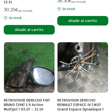
36,30
€
12.11
Iva incluido
30,25
€
En stock
Iva incluido
En stock
Añadir al carrito
Añadir al carrito
RETROVISOR DERECHO FIAT
RETROVISOR DERECHO
BRAVO (198) 1.9 Active
RENAULT ESPACE IV (JK0)
Multijet | 03.07 – 12.10
Grand Espace Dynamique |