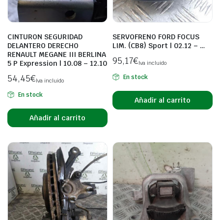
CINTURON SEGURIDAD
SERVOFRENO FORD FOCUS
DELANTERO DERECHO
LIM. (CB8) Sport | 02.12 – …
RENAULT MEGANE III BERLINA
95,17
€
5 P Expression | 10.08 – 12.10
Iva incluido
54,45
€
En stock
Iva incluido
En stock
Añadir al carrito
Añadir al carrito