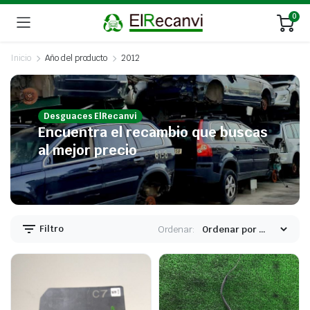
0
Inicio
Año del producto
2012
Desguaces ElRecanvi
Encuentra el recambio que buscas
al mejor precio
Filtro
Ordenar: