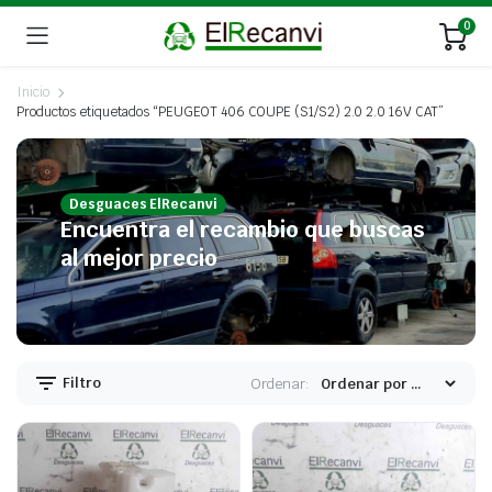
0
Inicio
Productos etiquetados “PEUGEOT 406 COUPE (S1/S2) 2.0 2.0 16V CAT”
Desguaces ElRecanvi
Encuentra el recambio que buscas
al mejor precio
Filtro
Ordenar: