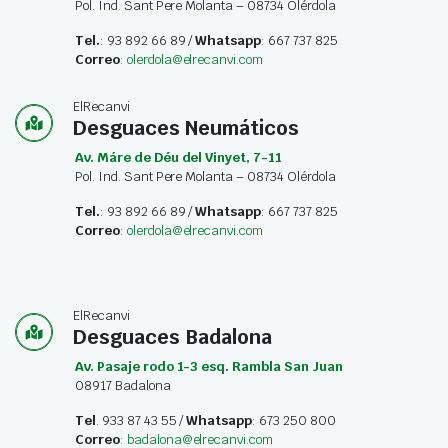
Pol. Ind. Sant Pere Molanta – 08734 Olérdola
Tel.
: 93 892 66 89 /
Whatsapp
: 667 737 825
Correo
:
olerdola@elrecanvi.com
ElRecanvi
Desguaces Neumáticos
Av. Máre de Déu del Vinyet, 7-11
Pol. Ind. Sant Pere Molanta – 08734 Olérdola
Tel.
: 93 892 66 89 /
Whatsapp
: 667 737 825
Correo
:
olerdola@elrecanvi.com
ElRecanvi
Desguaces Badalona
Av. Pasaje rodo 1-3 esq. Rambla San Juan
08917 Badalona
Tel
. 933 87 43 55 /
Whatsapp
: 673 250 800
Correo
:
badalona@elrecanvi.com