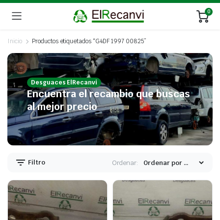
0
Inicio
Productos etiquetados “G4DF 1997 00825”
Desguaces ElRecanvi
Encuentra el recambio que buscas
al mejor precio
Filtro
Ordenar: