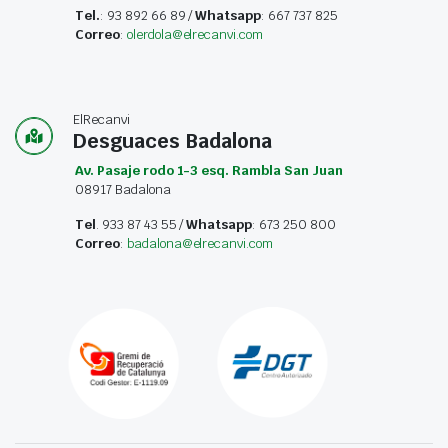
Tel.
: 93 892 66 89 /
Whatsapp
: 667 737 825
Correo
:
olerdola@elrecanvi.com
ElRecanvi
Desguaces Badalona
Av. Pasaje rodo 1-3 esq. Rambla San Juan
08917 Badalona
Tel
. 933 87 43 55 /
Whatsapp
: 673 250 800
Correo
:
badalona@elrecanvi.com