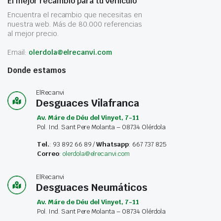
El mejor recambio para tu vehículo
Encuentra el recambio que necesitas en
nuestra web. Más de 80.000 referencias
al mejor precio.
Email:
olerdola@elrecanvi.com
Donde estamos
ElRecanvi
Desguaces Vilafranca
Av. Máre de Déu del Vinyet, 7-11
Pol. Ind. Sant Pere Molanta – 08734 Olérdola
Tel.
: 93 892 66 89 /
Whatsapp
: 667 737 825
Correo
:
olerdola@elrecanvi.com
ElRecanvi
Desguaces Neumáticos
Av. Máre de Déu del Vinyet, 7-11
Pol. Ind. Sant Pere Molanta – 08734 Olérdola