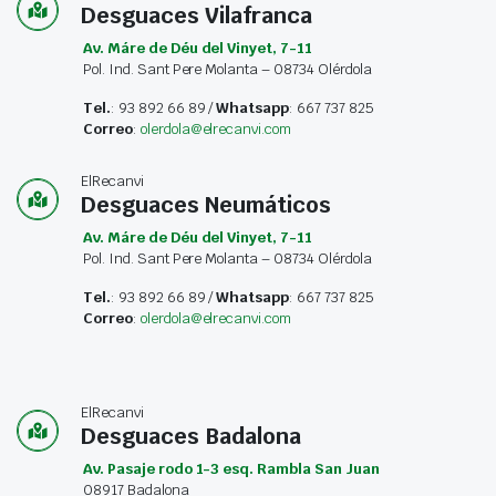
Desguaces Vilafranca
Av. Máre de Déu del Vinyet, 7-11
Pol. Ind. Sant Pere Molanta – 08734 Olérdola
Tel.
: 93 892 66 89 /
Whatsapp
: 667 737 825
Correo
:
olerdola@elrecanvi.com
ElRecanvi
Desguaces Neumáticos
Av. Máre de Déu del Vinyet, 7-11
Pol. Ind. Sant Pere Molanta – 08734 Olérdola
Tel.
: 93 892 66 89 /
Whatsapp
: 667 737 825
Correo
:
olerdola@elrecanvi.com
ElRecanvi
Desguaces Badalona
Av. Pasaje rodo 1-3 esq. Rambla San Juan
08917 Badalona