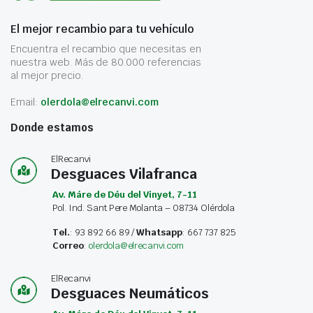
El mejor recambio para tu vehículo
Encuentra el recambio que necesitas en
nuestra web. Más de 80.000 referencias
al mejor precio.
Email:
olerdola@elrecanvi.com
Donde estamos
ElRecanvi
Desguaces Vilafranca
Av. Máre de Déu del Vinyet, 7-11
Pol. Ind. Sant Pere Molanta – 08734 Olérdola
Tel.
: 93 892 66 89 /
Whatsapp
: 667 737 825
Correo
:
olerdola@elrecanvi.com
ElRecanvi
Desguaces Neumáticos