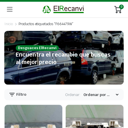
0
Inicio
Productos etiquetados “F664479W”
Desguaces ElRecanvi
Encuentra el recambio que buscas
al mejor precio
Filtro
Ordenar: