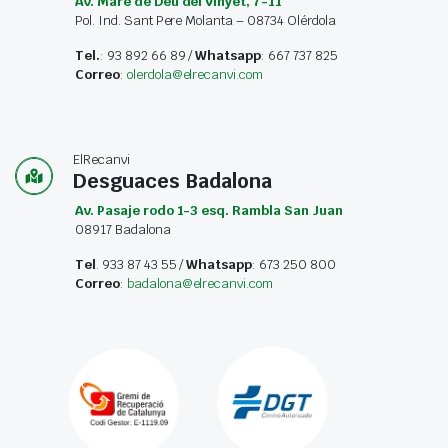
Av. Máre de Déu del Vinyet, 7-11
Pol. Ind. Sant Pere Molanta – 08734 Olérdola
Tel.
: 93 892 66 89 /
Whatsapp
: 667 737 825
Correo
:
olerdola@elrecanvi.com
ElRecanvi
Desguaces Badalona
Av. Pasaje rodo 1-3 esq. Rambla San Juan
08917 Badalona
Tel
. 933 87 43 55 /
Whatsapp
: 673 250 800
Correo
:
badalona@elrecanvi.com