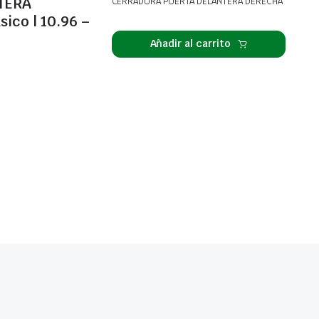
TERA
CERRADURA PUERTA DELANTERA DERECHA
ico | 10.96 –
Añadir al carrito