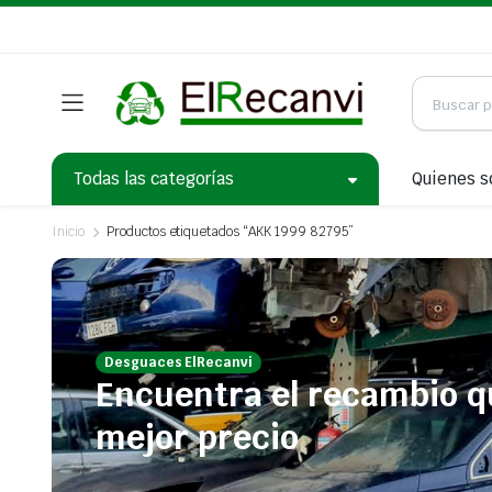
Todas las categorías
Quienes 
Inicio
Productos etiquetados “AKK 1999 82795”
Desguaces ElRecanvi
Encuentra el recambio q
mejor precio