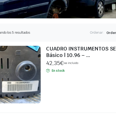
Ordenado
ndo los 5 resultados
Ordenar:
por
los
últimos
CUADRO INSTRUMENTOS SEA
Básico | 10.96 – …
42,35
€
Iva incluido
En stock