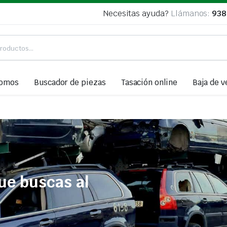
Necesitas ayuda?
Llámanos:
938
somos
Buscador de piezas
Tasación online
Baja de v
ue buscas al