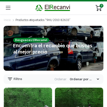
0
Inicio
Productos etiquetados “9HU 2010 82633”
Desguaces ElRecanvi
Encuentra el recambio que buscas
al mejor precio
Filtro
Ordenar: