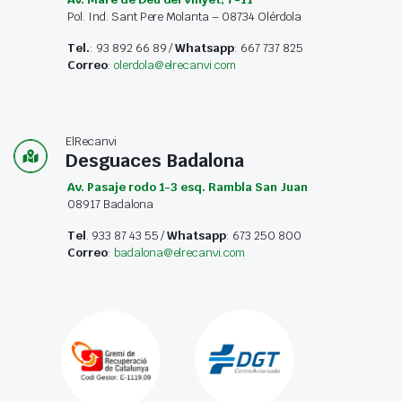
Pol. Ind. Sant Pere Molanta – 08734 Olérdola
Tel.
: 93 892 66 89 /
Whatsapp
: 667 737 825
Correo
:
olerdola@elrecanvi.com
ElRecanvi
Desguaces Badalona
Av. Pasaje rodo 1-3 esq. Rambla San Juan
08917 Badalona
Tel
. 933 87 43 55 /
Whatsapp
: 673 250 800
Correo
:
badalona@elrecanvi.com