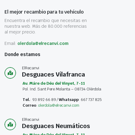
El mejor recambio para tu vehículo
Encuentra el recambio que necesitas en
nuestra web. Más de 80.000 referencias
al mejor precio.
Email:
olerdola@elrecanvi.com
Donde estamos
ElRecanvi
Desguaces Vilafranca
Av. Máre de Déu del Vinyet, 7-11
Pol. Ind. Sant Pere Molanta – 08734 Olérdola
Tel.
: 93 892 66 89 /
Whatsapp
: 667 737 825
Correo
:
olerdola@elrecanvi.com
ElRecanvi
Desguaces Neumáticos
Av. Máre de Déu del Vinyet, 7-11