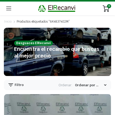
0
Inicio
Productos etiquetados “6K4837402M”
Desguaces ElRecanvi
Encuentra el recambio que buscas
al mejor precio
Filtro
Ordenar: