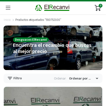
0
Inicio
Productos etiquetados “550752100”
Desguaces ElRecanvi
Encuentra el recambio que buscas
al mejor precio
Filtro
Ordenar: